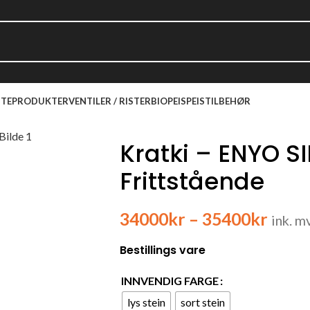
TEPRODUKTER
VENTILER / RISTER
BIOPEIS
PEISTILBEHØR
Kratki – ENYO S
Frittstående
34000
kr
–
35400
kr
ink. m
Bestillings vare
INNVENDIG FARGE
lys stein
sort stein