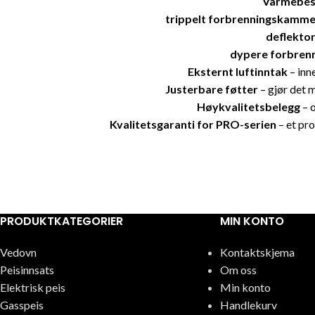
Varmebest
trippelt forbrenningskamme
deflekto
dypere forbre
Eksternt luftinntak
– inn
Justerbare føtter
– gjør det m
Høykvalitetsbelegg
– o
Kvalitetsgaranti for PRO-serien
– et pr
PRODUKTKATEGORIER
MIN KONTO
Vedovn
Kontaktskjema
Peisinnsats
Om oss
Elektrisk peis
Min konto
Gasspeis
Handlekurv