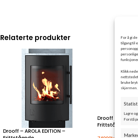
Relaterte produkter
For å gi d
tilgang ti
personoppl
personlige
funksjoner
Klikk neden
nettstedet
bruke bryt
skjermen.
Statist
Lagre og
Drooff – LIVERA
Forstå p
Frittstående
Drooff – AROLA EDITION –
Marke
Frittstående
74000
kr
–
116600