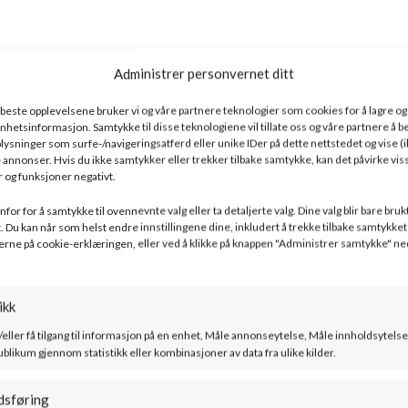
Administrer personvernet ditt
e beste opplevelsene bruker vi og våre partnere teknologier som cookies for å lagre og /
l enhetsinformasjon. Samtykke til disse teknologiene vil tillate oss og våre partnere å 
ysninger som surfe-/navigeringsatferd eller unike IDer på dette nettstedet og vise (i
 annonser. Hvis du ikke samtykker eller trekker tilbake samtykke, kan det påvirke vis
 og funksjoner negativt.
for for å samtykke til ovennevnte valg eller ta detaljerte valg. Dine valg blir bare bruk
. Du kan når som helst endre innstillingene dine, inkludert å trekke tilbake samtykket 
erne på cookie-erklæringen, eller ved å klikke på knappen "Administrer samtykke" ne
ikk
/eller få tilgang til informasjon på en enhet, Måle annonseytelse, Måle innholdsytelse
 L PANORAMA –
Kratki – FLOKI BOX – Elementpeis
ublikum gjennom statistikk eller kombinasjoner av data fra ulike kilder.
SKU:
FLOKI/S/PF/Q
dsføring
kr
67100
kr
–
68700
kr