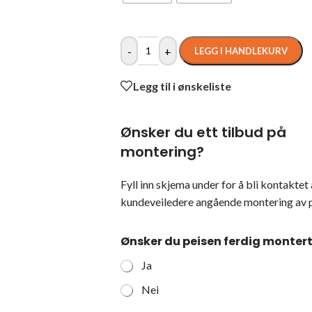
-
+
LEGG I HANDLEKURV
Legg til i ønskeliste
Ønsker du ett tilbud på
montering?
Fyll inn skjema under for å bli kontaktet 
kundeveiledere angående montering av p
Ønsker du peisen ferdig monter
Ja
Nei