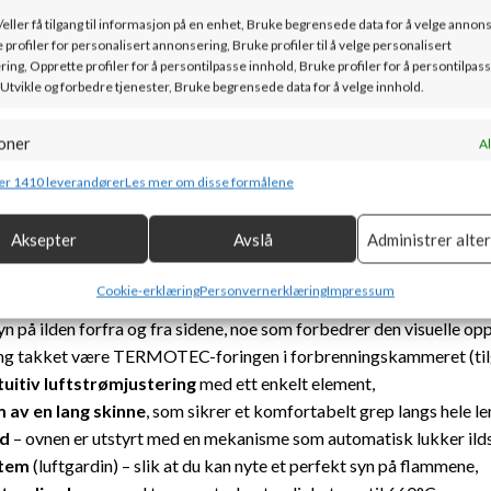
ink. mva
ink. mva
/eller få tilgang til informasjon på en enhet, Bruke begrensede data for å velge annon
 profiler for personalisert annonsering, Bruke profiler til å velge personalisert
ing, Opprette profiler for å persontilpasse innhold, Bruke profiler for å persontilpas
 Utvikle og forbedre tjenester, Bruke begrensede data for å velge innhold.
oner
Al
LSE
TILLEGGSINFORMASJON
DOKUMENTASJON
FRAKT
g kombinere data fra andre datakilder, Koble forskjellige enheter, Identifisere
er 1410 leverandører
Les mer om disse formålene
basert på informasjon som overføres automatisk.
Aksepter
Avslå
Administrer alte
or sikkerhet, forhindre og oppdage svindel og rette feil, Levere
Hvorfor velge ENYO SIDEGLASS
Al
e annonser og innhold, Lagre og kommunisere personvernvalg.
Cookie-erklæring
Personvernerklæring
Impressum
yn på ilden forfra og fra sidene, noe som forbedrer den visuelle op
g takket være TERMOTEC-foringen i forbrenningskammeret (tilgjeng
tuitiv luftstrømjustering
med ett enkelt element,
 av en lang skinne
, som sikrer et komfortabelt grep langs hele l
rd
– ovnen er utstyrt med en mekanisme som automatisk lukker ild
stem
(luftgardin) – slik at du kan nyte et perfekt syn på flammene,