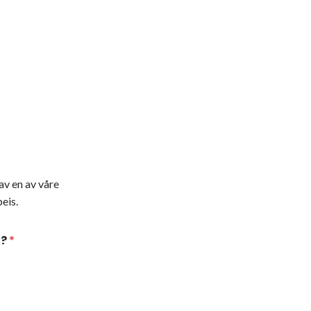
av en av våre
eis.
t?
*