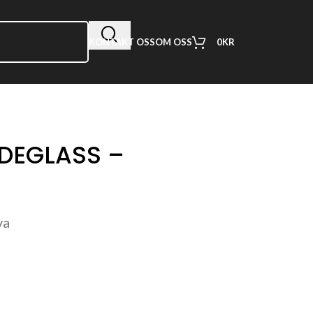
0
KR
KONTAKT OSS
OM OSS
IDEGLASS –
va