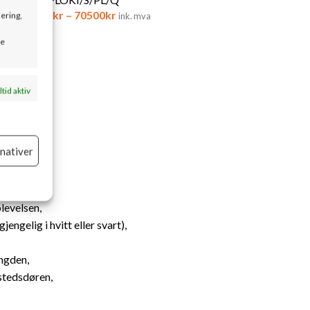
68900
kr
–
70500
kr
sering,
ink. mva
se
ltid aktiv
rnativer
ltid aktiv
plevelsen,
elig i hvitt eller svart),
engden,
stedsdøren,