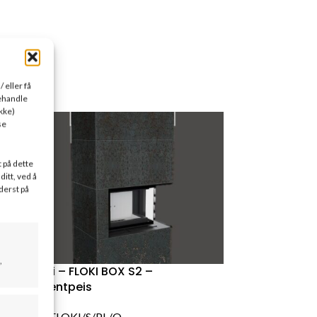
 eller få
behandle
kke)
se
t på dette
ditt, ved å
derst på
,
Kratki – FLOKI BOX S2 –
Elementpeis
SKU:
FLOKI/S/PL/Q