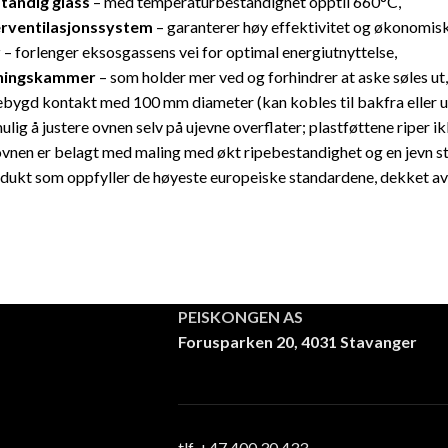
andig glass
– med temperaturbestandighet opptil 660°C,
rventilasjonssystem
– garanterer høy effektivitet og økonomisk
r
– forlenger eksosgassens vei for optimal energiutnyttelse,
nningskammer
– som holder mer ved og forhindrer at aske søles ut,
ebygd kontakt med 100 mm diameter (kan kobles til bakfra eller u
ulig å justere ovnen selv på ujevne overflater; plastføttene riper ik
vnen er belagt med maling med økt ripebestandighet og en jevn st
odukt som oppfyller de høyeste europeiske standardene, dekket av
PEISKONGEN AS
Forusparken 20, 4031 Stavanger
tlf. +47 400 30 433