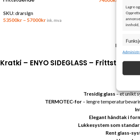
Lagre og
SKU:
drarslgn
Opprette
annonser
53500
kr
–
57000
kr
ink. mva
innhold,
Funksj
BESKRIVE
Matche o
Administr
enheter 
Kratki – ENYO SIDEGLASS – Frittstående
Sørge f
og vis
Tresidig glass
– et unikt s
TERMOTEC-for
– lengre temperaturbevarin
In
Elegant håndtak i form
Lukkesystem som standa
Rent glass-sy