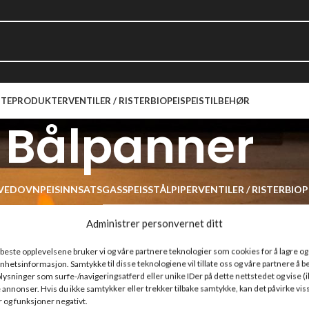
TEPRODUKTER
VENTILER / RISTER
BIOPEIS
PEISTILBEHØR
Bålpanner
VEDOVN
PEISINNSATS
GASSPEIS
STÅLPIPER
VENTILER / RISTER
BIOP
r
/
Bålpanner
Administrer personvernet ditt
r som passet med valgene dine.
e beste opplevelsene bruker vi og våre partnere teknologier som cookies for å lagre og /
l enhetsinformasjon. Samtykke til disse teknologiene vil tillate oss og våre partnere å 
ysninger som surfe-/navigeringsatferd eller unike IDer på dette nettstedet og vise (i
 annonser. Hvis du ikke samtykker eller trekker tilbake samtykke, kan det påvirke vis
 og funksjoner negativt.