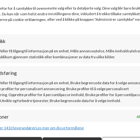
for for å samtykke til ovennevnte valg eller ta detaljerte valg. Dine valg blir bare bruk
. Du kan når som helst endre innstillingene dine, inkludert å trekke tilbake samtykket 
erne på cookie-erklæringen, eller ved å klikke på knappen "Administrer samtykke" ne
ikk
/eller få tilgang til informasjon på en enhet, Måle annonseytelse, Måle innholdsytelse
ublikum gjennom statistikk eller kombinasjoner av data fra ulike kilder.
dsføring
/eller få tilgang til informasjon på en enhet, Bruke begrensede data for å velge annon
 profiler for personalisert annonsering, Bruke profiler til å velge personalisert
ing, Opprette profiler for å persontilpasse innhold, Bruke profiler for å persontilpas
 Utvikle og forbedre tjenester, Bruke begrensede data for å velge innhold.
PEISKONGEN AS
oner
Al
Forusparken 20, 4031 Stavanger
g kombinere data fra andre datakilder, Koble forskjellige enheter, Identifisere
er 1410 leverandører
Les mer om disse formålene
basert på informasjon som overføres automatisk.