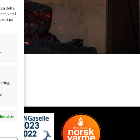
t på dette
ditt, ved å
derst på
,
sering,
se
ltid aktiv