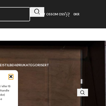
0
KR
KONTAKT OSS
OM OSS
EIS
TILBEHØR
UKATEGORISERT
 eller få
behandle
kke)
se