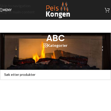
Skip to navigation
MENY
Skip to main content
ABC
Kategorier
Hjem
/
Ventiler / Rister
/
ABC
Fant ingen produkter som passet med valgene dine.