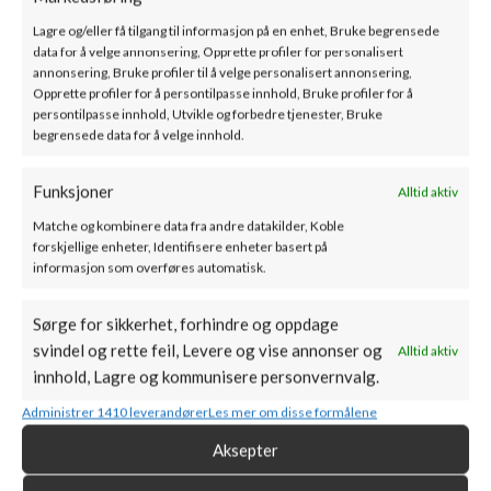
Lagre og/eller få tilgang til informasjon på en enhet, Bruke begrensede
data for å velge annonsering, Opprette profiler for personalisert
annonsering, Bruke profiler til å velge personalisert annonsering,
Opprette profiler for å persontilpasse innhold, Bruke profiler for å
persontilpasse innhold, Utvikle og forbedre tjenester, Bruke
begrensede data for å velge innhold.
Funksjoner
Alltid aktiv
Matche og kombinere data fra andre datakilder, Koble
forskjellige enheter, Identifisere enheter basert på
PRODUKTKATEGORIER
informasjon som overføres automatisk.
MIN KONTO
Sørge for sikkerhet, forhindre og oppdage
svindel og rette feil, Levere og vise annonser og
Alltid aktiv
PEISKONGEN AS
innhold, Lagre og kommunisere personvernvalg.
Forusparken 20, 4031 Stavanger
Administrer 1410 leverandører
Les mer om disse formålene
Aksepter