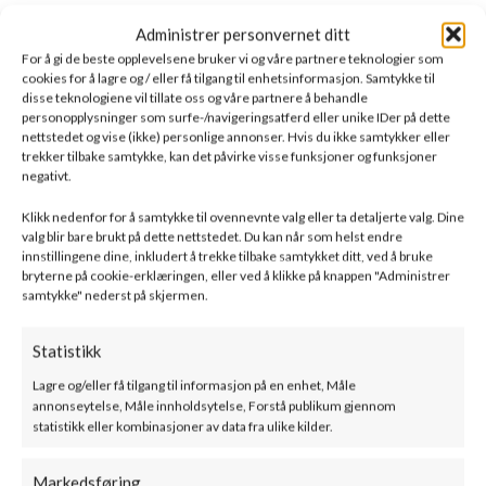
Administrer personvernet ditt
For å gi de beste opplevelsene bruker vi og våre partnere teknologier som
cookies for å lagre og / eller få tilgang til enhetsinformasjon. Samtykke til
disse teknologiene vil tillate oss og våre partnere å behandle
personopplysninger som surfe-/navigeringsatferd eller unike IDer på dette
nettstedet og vise (ikke) personlige annonser. Hvis du ikke samtykker eller
trekker tilbake samtykke, kan det påvirke visse funksjoner og funksjoner
negativt.
Klikk nedenfor for å samtykke til ovennevnte valg eller ta detaljerte valg. Dine
valg blir bare brukt på dette nettstedet. Du kan når som helst endre
innstillingene dine, inkludert å trekke tilbake samtykket ditt, ved å bruke
bryterne på cookie-erklæringen, eller ved å klikke på knappen "Administrer
samtykke" nederst på skjermen.
Statistikk
Lagre og/eller få tilgang til informasjon på en enhet, Måle
annonseytelse, Måle innholdsytelse, Forstå publikum gjennom
statistikk eller kombinasjoner av data fra ulike kilder.
Markedsføring