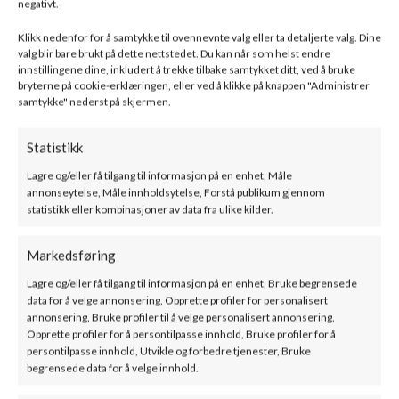
negativt.
Klikk nedenfor for å samtykke til ovennevnte valg eller ta detaljerte valg. Dine
valg blir bare brukt på dette nettstedet. Du kan når som helst endre
Drooff – AROLA EDITION –
Drooff – BRUNELLO S –
innstillingene dine, inkludert å trekke tilbake samtykket ditt, ved å bruke
bryterne på cookie-erklæringen, eller ved å klikke på knappen "Administrer
Frittstående
Frittstående
samtykke" nederst på skjermen.
SKU:
drarslgn
SKU:
drbr2ssl
53500
kr
–
57000
kr
48500
kr
–
61000
kr
Statistikk
ink. mva
ink. mva
Lagre og/eller få tilgang til informasjon på en enhet, Måle
BESKRIVELSE
TILLEGGSINFORMASJON
DOKUMENTASJON
F
annonseytelse, Måle innholdsytelse, Forstå publikum gjennom
statistikk eller kombinasjoner av data fra ulike kilder.
Kratki – ERIK KERAMISKE SIDER –
Markedsføring
Frittstående
Lagre og/eller få tilgang til informasjon på en enhet, Bruke begrensede
data for å velge annonsering, Opprette profiler for personalisert
ERIK – moderne frittstående vedovn
annonsering, Bruke profiler til å velge personalisert annonsering,
Opprette profiler for å persontilpasse innhold, Bruke profiler for å
med høy effektivitet
persontilpasse innhold, Utvikle og forbedre tjenester, Bruke
begrensede data for å velge innhold.
ERIK er en moderne frittstående vedovn som kombinerer stilrent