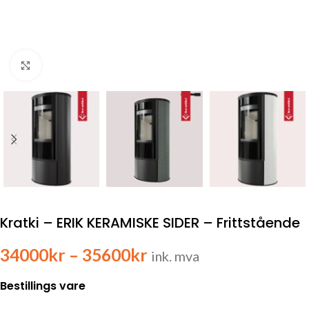
Click to enlarge
Kratki – ERIK KERAMISKE SIDER – Frittstående
34000
kr
–
35600
kr
ink. mva
Bestillings vare