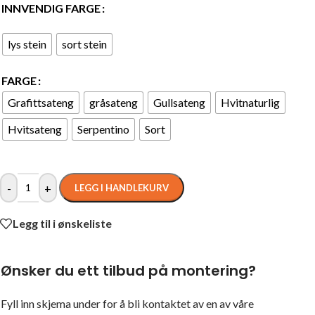
INNVENDIG FARGE
lys stein
sort stein
FARGE
Grafittsateng
gråsateng
Gullsateng
Hvitnaturlig
Hvitsateng
Serpentino
Sort
-
+
LEGG I HANDLEKURV
Legg til i ønskeliste
Ønsker du ett tilbud på montering?
Fyll inn skjema under for å bli kontaktet av en av våre