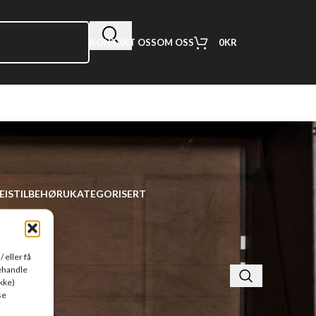
0
KR
KONTAKT OSS
OM OSS
EIS
TILBEHØR
UKATEGORISERT
 eller få
behandle
kke)
se