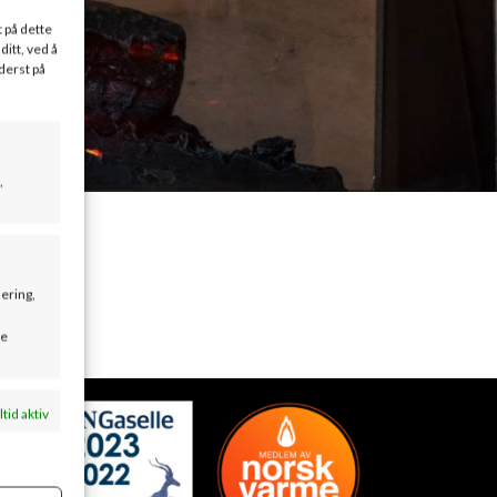
t på dette
ditt, ved å
derst på
,
sering,
se
ltid aktiv