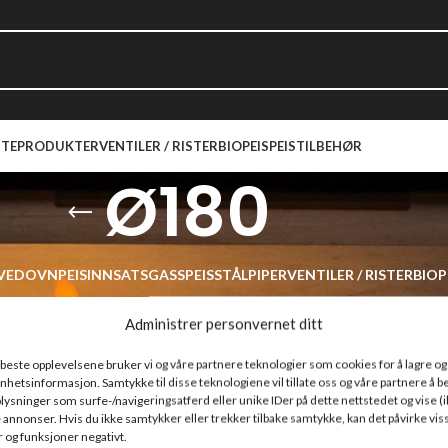
TEPRODUKTER
VENTILER / RISTER
BIOPEIS
PEISTILBEHØR
Ø180
VEDOVN
PEISINNSATS
GASSPEIS
STÅLPIPER
VENTILER / RISTER
BIOP
tilert stålpipe
/
Ø180
Administrer personvernet ditt
r som passet med valgene dine.
e beste opplevelsene bruker vi og våre partnere teknologier som cookies for å lagre og /
l enhetsinformasjon. Samtykke til disse teknologiene vil tillate oss og våre partnere å 
ysninger som surfe-/navigeringsatferd eller unike IDer på dette nettstedet og vise (i
 annonser. Hvis du ikke samtykker eller trekker tilbake samtykke, kan det påvirke vis
 og funksjoner negativt.