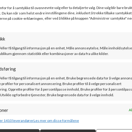
for for å samtykke til ovennevnte valg eller ta detaljerte valg. Dine valg blir bare bruk
. Du kan når som helst endre innstillingene dine, inkludert å trekke tilbake samtykket 
erne på cookie-erklæringen, eller ved å klikke på knappen "Administrer samtykke" ne
ikk
/eller få tilgang til informasjon på en enhet, Måle annonseytelse, Måle innholdsytelse
ublikum gjennom statistikk eller kombinasjoner av data fra ulike kilder.
dsføring
/eller få tilgang til informasjon på en enhet, Bruke begrensede data for å velge annon
 profiler for personalisert annonsering, Bruke profiler til å velge personalisert
ing, Opprette profiler for å persontilpasse innhold, Bruke profiler for å persontilpas
 Utvikle og forbedre tjenester, Bruke begrensede data for å velge innhold.
PEISKONGEN AS
oner
Al
Forusparken 20, 4031 Stavanger
g kombinere data fra andre datakilder, Koble forskjellige enheter, Identifisere
er 1410 leverandører
Les mer om disse formålene
basert på informasjon som overføres automatisk.