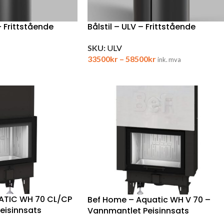
– Frittstående
Bålstil – ULV – Frittstående
SKU:
ULV
33500
kr
–
58500
kr
ink. mva
ATIC WH 70 CL/CP
Bef Home – Aquatic WH V 70 –
eisinnsats
Vannmantlet Peisinnsats