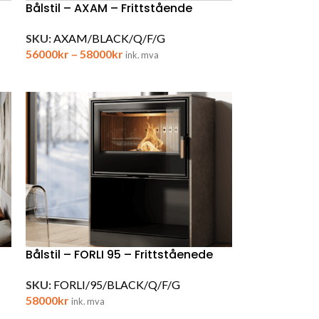
Bålstil – AXAM – Frittstående
SKU:
AXAM/BLACK/Q/F/G
56000
kr
–
58000
kr
ink. mva
Bålstil – FORLI 95 – Frittståenede
SKU:
FORLI/95/BLACK/Q/F/G
58000
kr
ink. mva