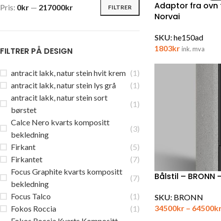
Adaptor fra ovn t
Pris:
0kr
—
217000kr
FILTRER
Norvai
SKU:
he150ad
1803
kr
ink. mva
FILTRER PÅ DESIGN
antracit lakk, natur stein hvit krem
(1)
antracit lakk, natur stein lys grå
(1)
antracit lakk, natur stein sort
(1)
børstet
Calce Nero kvarts kompositt
(3)
bekledning
Firkant
(5)
Firkantet
(7)
Focus Graphite kvarts kompositt
Bålstil – BRONN 
(7)
bekledning
Focus Talco
(1)
SKU:
BRONN
34500
kr
–
64500
k
Fokos Roccia
(1)
Fokos Roccia Kvarts Kompositt