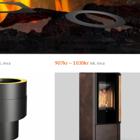
e 0-5/5-20/20-
2 delt rund loftskrave 0-5/10-
rvai
35/35-45gr – Norvai
907
kr
–
1030
kr
k. mva
ink. mva