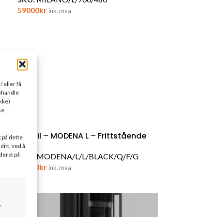
59000
kr
ink. mva
 eller få
behandle
kke)
se
Bålstil – MODENA L – Frittstående
t på dette
ditt, ved å
derst på
SKU:
MODENA/L/L/BLACK/Q/F/G
50000
kr
ink. mva
,