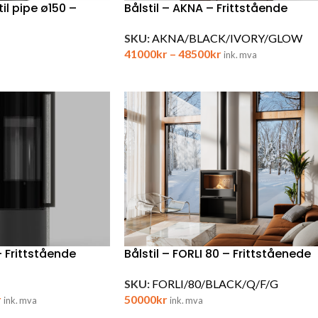
il pipe ø150 –
Bålstil – AKNA – Frittstående
SKU:
AKNA/BLACK/IVORY/GLOW
41000
kr
–
48500
kr
ink. mva
– Frittstående
Bålstil – FORLI 80 – Frittståenede
SKU:
FORLI/80/BLACK/Q/F/G
r
50000
kr
ink. mva
ink. mva