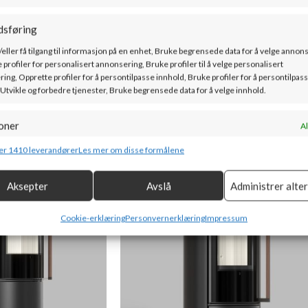
L/BLACK/Q/F/G
dsføring
/eller få tilgang til informasjon på en enhet, Bruke begrensede data for å velge annon
 profiler for personalisert annonsering, Bruke profiler til å velge personalisert
ing, Opprette profiler for å persontilpasse innhold, Bruke profiler for å persontilpas
 Utvikle og forbedre tjenester, Bruke begrensede data for å velge innhold.
Bålstil – MODENA S – Frittstående
oner
Al
g kombinere data fra andre datakilder, Koble forskjellige enheter, Identifisere
SKU:
MODENA/S/L/BLACK/Q/F/G
er 1410 leverandører
Les mer om disse formålene
basert på informasjon som overføres automatisk.
48000
kr
ink. mva
Aksepter
Avslå
Administrer alte
or sikkerhet, forhindre og oppdage svindel og rette feil, Levere
Al
e annonser og innhold, Lagre og kommunisere personvernvalg.
Cookie-erklæring
Personvernerklæring
Impressum