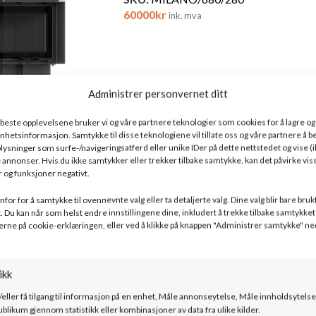
60000
kr
ink. mva
 610/430 –
Administrer personvernet ditt
e beste opplevelsene bruker vi og våre partnere teknologier som cookies for å lagre og /
l enhetsinformasjon. Samtykke til disse teknologiene vil tillate oss og våre partnere å 
10/430
ysninger som surfe-/navigeringsatferd eller unike IDer på dette nettstedet og vise (i
 annonser. Hvis du ikke samtykker eller trekker tilbake samtykke, kan det påvirke vis
 og funksjoner negativt.
 800/400 –
Bålstil – MILANO 810/410 –
for for å samtykke til ovennevnte valg eller ta detaljerte valg. Dine valg blir bare bruk
Peisinnsats
. Du kan når som helst endre innstillingene dine, inkludert å trekke tilbake samtykket 
erne på cookie-erklæringen, eller ved å klikke på knappen "Administrer samtykke" ne
/400
SKU:
MILANO/L/810/410
57000
kr
ink. mva
ikk
/eller få tilgang til informasjon på en enhet, Måle annonseytelse, Måle innholdsytelse
 M – Frittstående
ublikum gjennom statistikk eller kombinasjoner av data fra ulike kilder.