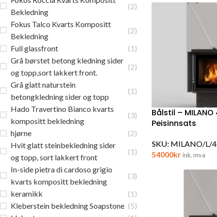
(2)
Bekledning
Fokus Talco Kvarts Kompositt
(2)
Bekledning
Full glassfront
(1)
Grå børstet betong kledning sider
(2)
og topp,sort lakkert front.
Grå glatt naturstein
(1)
betongkledning sider og topp
Hado Travertino Bianco kvarts
Bålstil – MILANO
(3)
kompositt bekledning
Peisinnsats
hjørne
(2)
SKU:
MILANO/L/4
Hvit glatt steinbekledning sider
(1)
54000
kr
ink. mva
og topp, sort lakkert front
In-side pietra di cardoso grigio
(3)
kvarts kompositt bekledning
keramikk
(1)
Kleberstein bekledning Soapstone
(5)