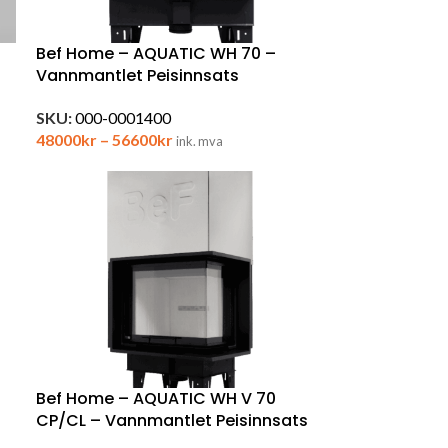
Bef Home – AQUATIC WH 70 –
Vannmantlet Peisinnsats
SKU:
000-0001400
48000
kr
–
56600
kr
ink. mva
Bef Home – AQUATIC WH V 70
CP/CL – Vannmantlet Peisinnsats