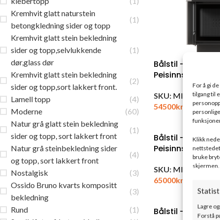
klebertopp
(1)
Kremhvit glatt naturstein
(1)
betongkledning sider og topp
Kremhvit glatt stein bekledning
sider og topp,selvlukkende
(1)
dør,glass dør
Bålstil – MILANO
Peisinnsats
Kremhvit glatt stein bekledning
(2)
For å gi d
sider og topp,sort lakkert front.
tilgang ti
SKU:
MILANO/L/6
Lamell topp
(4)
personoppl
54500
kr
ink. mva
Moderne
(60)
personlige
funksjoner
Natur grå glatt stein bekledning
(1)
sider og topp, sort lakkert front
Bålstil – MILANO
Klikk neden
Peisinnsats
Natur grå steinbekledning sider
nettstedet
(4)
bruke bryt
og topp, sort lakkert front
skjermen.
SKU:
MILANO/800
Nostalgisk
(3)
65000
kr
ink. mva
Ossido Bruno kvarts kompositt
(3)
Statist
bekledning
Lagre og
Rund
(1)
Bålstil – MODENA
Forstå p