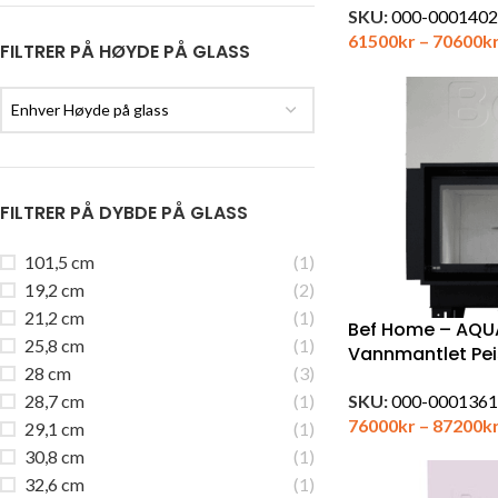
SKU:
000-0001402
61500
kr
–
70600
k
FILTRER PÅ HØYDE PÅ GLASS
Enhver Høyde på glass
FILTRER PÅ DYBDE PÅ GLASS
101,5 cm
(1)
19,2 cm
(2)
21,2 cm
(1)
Bef Home – AQU
25,8 cm
(1)
Vannmantlet Pei
28 cm
(3)
28,7 cm
(1)
SKU:
000-0001361
76000
kr
–
87200
k
29,1 cm
(1)
30,8 cm
(1)
32,6 cm
(1)