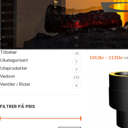
Outlet
3
Peisinnsats
117
Peismerker
270
Sandsten
0
Stålpiper
82
2 delt loftskrav
test
35/35-40gr – No
0
Tilbehør
10
1012
kr
–
1131
kr
in
Ukategorisert
2
Uteprodukter
0
Vedovn
132
Ventiler / Rister
8
FILTRER PÅ PRIS