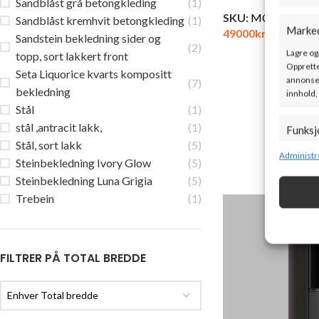
Sandblåst grå betongkleding
(1)
SKU:
MODENA/M/
Sandblåst kremhvit betongkleding
(1)
Marke
49000
kr
ink. mva
Sandstein bekledning sider og
(2)
Lagre og
topp, sort lakkert front
Opprette
Seta Liquorice kvarts kompositt
annonser
(7)
bekledning
innhold,
Stål
(1)
stål ,antracit lakk,
(1)
Funksj
Stål, sort lakk
(5)
Matche o
Administr
Steinbekledning Ivory Glow
(5)
enheter 
Steinbekledning Luna Grigia
(5)
Trebein
(1)
Sørge f
og vis
FILTRER PÅ TOTAL BREDDE
Enhver Total bredde