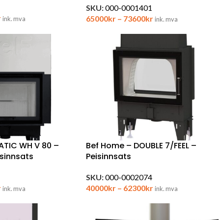
SKU:
000-0001401
r
65000
kr
–
73600
kr
ink. mva
ink. mva
ATIC WH V 80 –
Bef Home – DOUBLE 7/FEEL –
sinnsats
Peisinnsats
SKU:
000-0002074
r
40000
kr
–
62300
kr
ink. mva
ink. mva