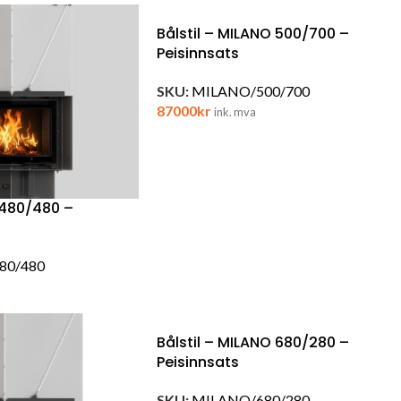
Bålstil – MILANO 500/700 –
Peisinnsats
SKU:
MILANO/500/700
87000
kr
ink. mva
 480/480 –
80/480
Bålstil – MILANO 680/280 –
Peisinnsats
SKU:
MILANO/680/280