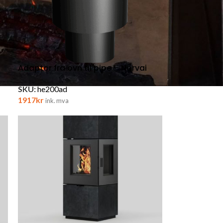
Adaptor fra ovn til pipe – Norvai
SKU:
he200ad
1917
kr
ink. mva