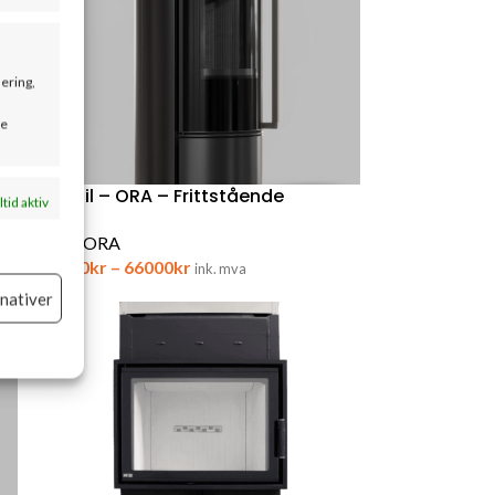
sering,
se
Bålstil – ORA – Frittstående
ltid aktiv
SKU:
ORA
36000
kr
–
66000
kr
ink. mva
rnativer
ltid aktiv