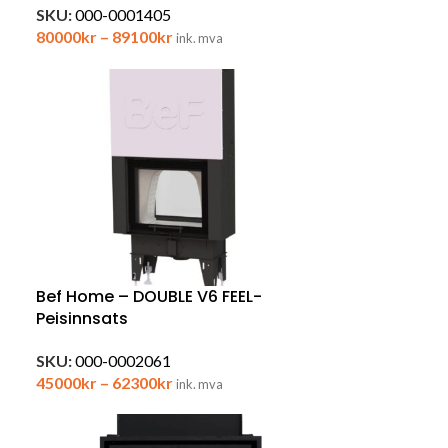
SKU:
000-0001405
80000
kr
–
89100
kr
ink. mva
Bef Home – DOUBLE V6 FEEL-
Peisinnsats
SKU:
000-0002061
45000
kr
–
62300
kr
ink. mva