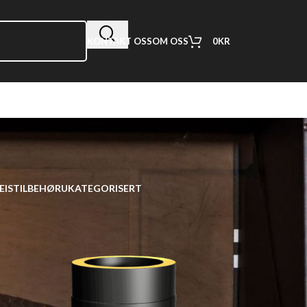
0
KR
KONTAKT OSS
OM OSS
EIS
TILBEHØR
UKATEGORISERT
18
24