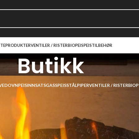
TEPRODUKTER
VENTILER / RISTER
BIOPEIS
PEISTILBEHØR
Butikk
VEDOVN
PEISINNSATS
GASSPEIS
STÅLPIPER
VENTILER / RISTER
BIOP
4
Vis
9
12