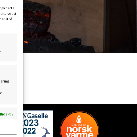
t på dette
ditt, ved å
derst på
,
sering,
se
ltid aktiv