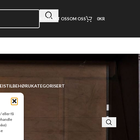
0
KR
KONTAKT OSS
OM OSS
EIS
TILBEHØR
UKATEGORISERT
 eller få
behandle
kke)
se