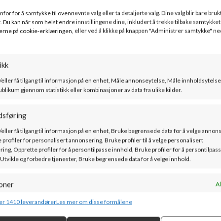
for for å samtykke til ovennevnte valg eller ta detaljerte valg. Dine valg blir bare bruk
. Du kan når som helst endre innstillingene dine, inkludert å trekke tilbake samtykket 
erne på cookie-erklæringen, eller ved å klikke på knappen "Administrer samtykke" ne
ikk
/eller få tilgang til informasjon på en enhet, Måle annonseytelse, Måle innholdsytelse
ublikum gjennom statistikk eller kombinasjoner av data fra ulike kilder.
dsføring
/eller få tilgang til informasjon på en enhet, Bruke begrensede data for å velge annon
 profiler for personalisert annonsering, Bruke profiler til å velge personalisert
ing, Opprette profiler for å persontilpasse innhold, Bruke profiler for å persontilpas
 Utvikle og forbedre tjenester, Bruke begrensede data for å velge innhold.
PEISKONGEN AS
oner
Al
Forusparken 20, 4031 Stavanger
g kombinere data fra andre datakilder, Koble forskjellige enheter, Identifisere
er 1410 leverandører
Les mer om disse formålene
basert på informasjon som overføres automatisk.