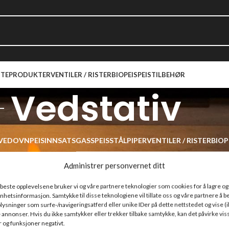
TEPRODUKTER
VENTILER / RISTER
BIOPEIS
PEISTILBEHØR
Vedstativ
VEDOVN
PEISINNSATS
GASSPEIS
STÅLPIPER
VENTILER / RISTER
BIOP
stativ
Administrer personvernet ditt
r som passet med valgene dine.
e beste opplevelsene bruker vi og våre partnere teknologier som cookies for å lagre og /
l enhetsinformasjon. Samtykke til disse teknologiene vil tillate oss og våre partnere å 
ysninger som surfe-/navigeringsatferd eller unike IDer på dette nettstedet og vise (i
 annonser. Hvis du ikke samtykker eller trekker tilbake samtykke, kan det påvirke vis
 og funksjoner negativt.