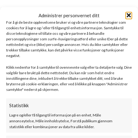
Våre peismerker
Administrer personvernet ditt
For å gi de beste opplevelsene bruker vi og våre partnere teknologier som
cookies for å lagre og / eller få tilgang til enhetsinformasjon. Samtykke til
disse teknologiene vil tillate oss og våre partnere å behandle
personopplysninger som surfe-/navigeringsatferd eller unike IDer på dette
nettstedet og vise (ikke) personlige annonser. Hvis du ikke samtykker eller
trekker tilbake samtykke, kan det påvirke visse funksjoner og funksjoner
negativt.
Klikk nedenfor for å samtykke til ovennevnte valg eller ta detaljerte valg. Dine
valg blir bare brukt på dette nettstedet. Du kan når som helst endre
innstillingene dine, inkludert å trekke tilbake samtykket ditt, ved å bruke
bryterne på cookie-erklæringen, eller ved å klikke på knappen "Administrer
samtykke" nederst på skjermen.
Statistikk
Bef home
Drooff
Lagre og/eller få tilgang til informasjon på en enhet, Måle
annonseytelse, Måle innholdsytelse, Forstå publikum gjennom
statistikk eller kombinasjoner av data fra ulike kilder.