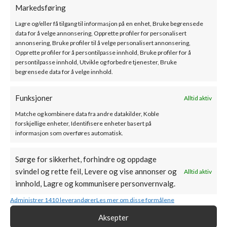
Markedsføring
Lagre og/eller få tilgang til informasjon på en enhet, Bruke begrensede
data for å velge annonsering, Opprette profiler for personalisert
annonsering, Bruke profiler til å velge personalisert annonsering,
Opprette profiler for å persontilpasse innhold, Bruke profiler for å
persontilpasse innhold, Utvikle og forbedre tjenester, Bruke
begrensede data for å velge innhold.
Funksjoner
Alltid aktiv
Matche og kombinere data fra andre datakilder, Koble
Fireplace
Norvai
forskjellige enheter, Identifisere enheter basert på
informasjon som overføres automatisk.
Sørge for sikkerhet, forhindre og oppdage
svindel og rette feil, Levere og vise annonser og
Alltid aktiv
innhold, Lagre og kommunisere personvernvalg.
Administrer 1410 leverandører
Les mer om disse formålene
Aksepter