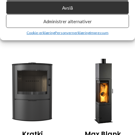
Avslå
Administrer alternativer
Cookie-erklæring
Personvernerklæring
Impressum
Rocal
Kobok
Kratki
Max Blank