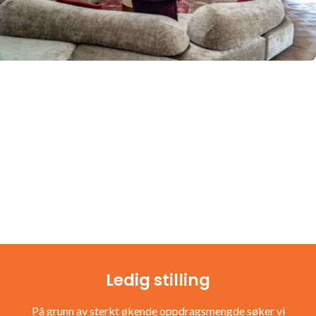
Ledig stilling
På grunn av sterkt økende oppdragsmengde søker vi