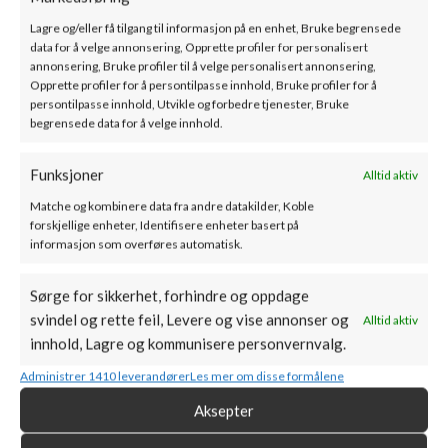
Lagre og/eller få tilgang til informasjon på en enhet, Bruke begrensede
data for å velge annonsering, Opprette profiler for personalisert
annonsering, Bruke profiler til å velge personalisert annonsering,
Opprette profiler for å persontilpasse innhold, Bruke profiler for å
persontilpasse innhold, Utvikle og forbedre tjenester, Bruke
begrensede data for å velge innhold.
Funksjoner
Alltid aktiv
Matche og kombinere data fra andre datakilder, Koble
forskjellige enheter, Identifisere enheter basert på
PRODUKTKATEGORIER
informasjon som overføres automatisk.
MIN KONTO
Sørge for sikkerhet, forhindre og oppdage
svindel og rette feil, Levere og vise annonser og
Alltid aktiv
PEISKONGEN AS
innhold, Lagre og kommunisere personvernvalg.
Forusparken 20, 4031 Stavanger
Administrer 1410 leverandører
Les mer om disse formålene
Aksepter