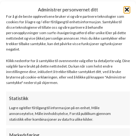
Administrer personvernet ditt
For å gi de beste opplevelsene bruker vi og våre partnere teknologier som
cookies for å lagre og / eller få tilgang til enhetsinformasjon. Samtykke til
disse teknologiene vil tillate oss og våre partnere å behandle
personopplysninger som surfe-/navigeringsatferd eller unike IDer på dette
nettstedet og vise (ikke) personlige annonser. Hvis du ikke samtykker eller
trekker tilbake samtykke, kan det påvirke visse funksjoner og funksjoner
negativt.
Klikk nedenfor for å samtykke til ovennevnte valg eller ta detaljerte valg. Dine
valg blir bare brukt på dette nettstedet. Du kan når som helst endre
innstillingene dine, inkludert å trekke tilbake samtykket ditt, ved å bruke
bryterne på cookie-erklæringen, eller ved å klikke på knappen "Administrer
samtykke" nederst på skjermen.
Statistikk
Lagre og/eller få tilgang til informasjon på en enhet, Måle
annonseytelse, Måle innholdsytelse, Forstå publikum gjennom
statistikk eller kombinasjoner av data fra ulike kilder.
Markedsføring