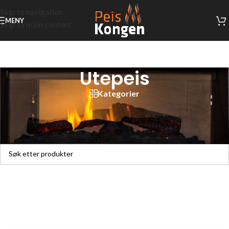
Skip to navigation
MENY
Skip to main content
Utepeis
Kategorier
Hjem
/
Uteprodukter
/
Utepeis
Fant ingen produkter som passet med valgene dine.