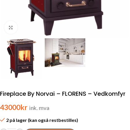
Click to enlarge
Fireplace By Norvai – FLORENS – Vedkomfyr
43000
kr
ink. mva
2 på lager (kan også restbestilles)