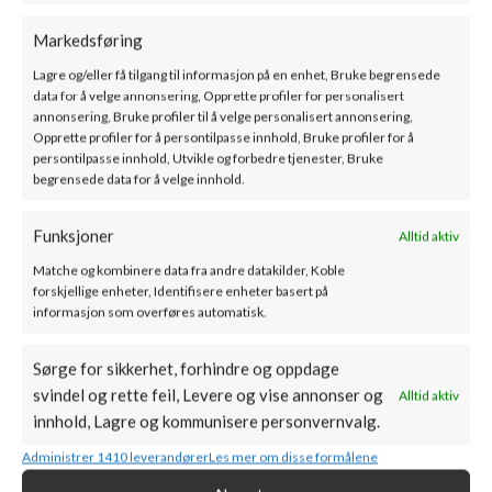
FLORENS – Vedkomfyr
Markedsføring
Fireplace sin Florence-komfyr presenterer seg som en rustikk
Lagre og/eller få tilgang til informasjon på en enhet, Bruke begrensede
data for å velge annonsering, Opprette profiler for personalisert
komfyr utstyrt med to rustfrie kokeplater. Ovnen egner seg både
annonsering, Bruke profiler til å velge personalisert annonsering,
som en varmekilde og som en ovn. Håndtakene og rekkverket er
Opprette profiler for å persontilpasse innhold, Bruke profiler for å
elegant utført i messing, mens sidepanelene er prydet med
persontilpasse innhold, Utvikle og forbedre tjenester, Bruke
begrensede data for å velge innhold.
keramiske fliser.
Florence-ovnen leveres med det innovative Fire Eco Plus-
Funksjoner
Alltid aktiv
systemet, som sikrer optimal og miljøvennlig forbrenning med
Matche og kombinere data fra andre datakilder, Koble
høy effektivitet ved nøyaktig tilførsel av forbrenningsluft. Takket
forskjellige enheter, Identifisere enheter basert på
være den dobbelte konstruksjonen, avgis varmen som
informasjon som overføres automatisk.
konveksjonsvarme i tillegg til strålevarmen fra peisen.
Sørge for sikkerhet, forhindre og oppdage
svindel og rette feil, Levere og vise annonser og
Alltid aktiv
innhold, Lagre og kommunisere personvernvalg.
Produkt fordeler
Administrer 1410 leverandører
Les mer om disse formålene
33 CM VEDLENGDE