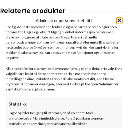
Relaterte produkter
Administrer personvernet ditt
For å gi de beste opplevelsene bruker vi og våre partnere teknologier som
cookies for å lagre og / eller få tilgang til enhetsinformasjon. Samtykke til
disse teknologiene vil tillate oss og våre partnere å behandle
personopplysninger som surfe-/navigeringsatferd eller unike IDer på dette
nettstedet og vise (ikke) personlige annonser. Hvis du ikke samtykker eller
trekker tilbake samtykke, kan det påvirke visse funksjoner og funksjoner
negativt.
Klikk nedenfor for å samtykke til ovennevnte valg eller ta detaljerte valg. Dine
valg blir bare brukt på dette nettstedet. Du kan når som helst endre
Drooff – APRICA 2 –
Drooff – IMOLA SP –
innstillingene dine, inkludert å trekke tilbake samtykket ditt, ved å bruke
bryterne på cookie-erklæringen, eller ved å klikke på knappen "Administrer
Frittstående
Frittstående
samtykke" nederst på skjermen.
SKU:
drap2sl
SKU:
drimspslhs
45800
kr
–
49900
kr
62000
kr
–
64500
kr
Statistikk
ink. mva
ink. mva
Lagre og/eller få tilgang til informasjon på en enhet, Måle
BESKRIVELSE
TILLEGGSINFORMASJON
DOKUMENTASJON
F
annonseytelse, Måle innholdsytelse, Forstå publikum gjennom
statistikk eller kombinasjoner av data fra ulike kilder.