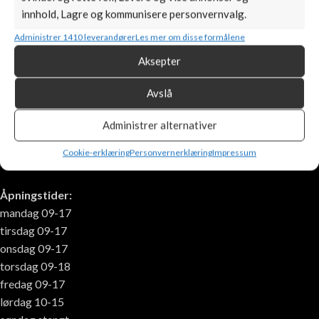
innhold, Lagre og kommunisere personvernvalg.
MIN KONTO
Administrer 1410 leverandører
Les mer om disse formålene
PEISKONGEN AS
Aksepter
Forusparken 20, 4031 Stavanger
Avslå
Administrer alternativer
tlf. +47 400 30 433
Cookie-erklæring
Personvernerklæring
Impressum
post@peiskongen.no
Åpningstider:
mandag 09-17
tirsdag 09-17
onsdag 09-17
torsdag 09-18
fredag 09-17
lørdag 10-15