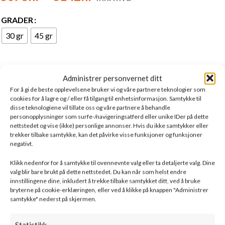
GRADER
30 gr
45 gr
-
+
Administrer personvernet ditt
LEGG I HANDLEKURV
For å gi de beste opplevelsene bruker vi og våre partnere teknologier som
cookies for å lagre og / eller få tilgang til enhetsinformasjon. Samtykke til
Legg til i ønskeliste
disse teknologiene vil tillate oss og våre partnere å behandle
personopplysninger som surfe-/navigeringsatferd eller unike IDer på dette
nettstedet og vise (ikke) personlige annonser. Hvis du ikke samtykker eller
BESKRIVELSE
TILLEGGSINFORMASJON
DOKUMENTASJON
F
trekker tilbake samtykke, kan det påvirke visse funksjoner og funksjoner
negativt.
Venti Påbyggnings bend – Norvai
Klikk nedenfor for å samtykke til ovennevnte valg eller ta detaljerte valg. Dine
valg blir bare brukt på dette nettstedet. Du kan når som helst endre
Venti Påbyggnings bend Ø150 30 gr sort lakk,
innstillingene dine, inkludert å trekke tilbake samtykket ditt, ved å bruke
bryterne på cookie-erklæringen, eller ved å klikke på knappen "Administrer
samtykke" nederst på skjermen.
Venti Påbyggnings bend Ø150 45 gr sort lakk.
Statistikk