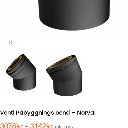
Click to enlarge
Venti Påbyggnings bend – Norvai
3078
kr
–
3142
kr
ink. mva