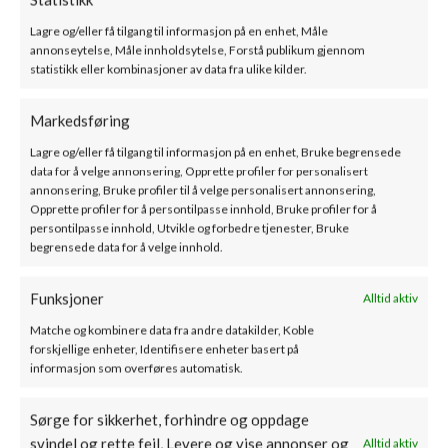
Relaterte produkter
Lagre og/eller få tilgang til informasjon på en enhet, Måle
annonseytelse, Måle innholdsytelse, Forstå publikum gjennom
statistikk eller kombinasjoner av data fra ulike kilder.
Markedsføring
Lagre og/eller få tilgang til informasjon på en enhet, Bruke begrensede
data for å velge annonsering, Opprette profiler for personalisert
annonsering, Bruke profiler til å velge personalisert annonsering,
Opprette profiler for å persontilpasse innhold, Bruke profiler for å
Endelokk til t-stykke ø200
Helisolert 2 delt rund
persontilpasse innhold, Utvikle og forbedre tjenester, Bruke
begrensede data for å velge innhold.
– Norvai
loftskrave 0-5/10-35/35-
45gr – Norvai
SKU:
he200tsl
Funksjoner
Alltid aktiv
2121
kr
SKU:
he150Lr0-5
ink. mva
Matche og kombinere data fra andre datakilder, Koble
827
kr
–
938
kr
ink. mva
forskjellige enheter, Identifisere enheter basert på
informasjon som overføres automatisk.
Sørge for sikkerhet, forhindre og oppdage
PRODUKTKATEGORIER
svindel og rette feil, Levere og vise annonser og
Alltid aktiv