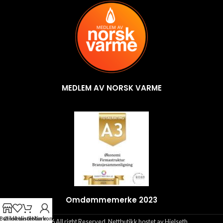
MEDLEM AV NORSK VARME
Omdømmemerke 2023
Butikk
Ønskeliste
Handlekurv
Min konto
©2026 All right Reserved. Nettbutikk hostet av Hjelseth