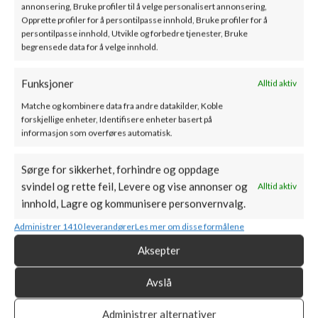
annonsering, Bruke profiler til å velge personalisert annonsering,
Opprette profiler for å persontilpasse innhold, Bruke profiler for å
persontilpasse innhold, Utvikle og forbedre tjenester, Bruke
begrensede data for å velge innhold.
Funksjoner
Alltid aktiv
Matche og kombinere data fra andre datakilder, Koble
forskjellige enheter, Identifisere enheter basert på
PRODUKTKATEGORIER
informasjon som overføres automatisk.
MIN KONTO
Sørge for sikkerhet, forhindre og oppdage
svindel og rette feil, Levere og vise annonser og
Alltid aktiv
PEISKONGEN AS
innhold, Lagre og kommunisere personvernvalg.
Forusparken 20, 4031 Stavanger
Administrer 1410 leverandører
Les mer om disse formålene
Aksepter
Avslå
tlf. +47 400 30 433
post@peiskongen.no
Administrer alternativer