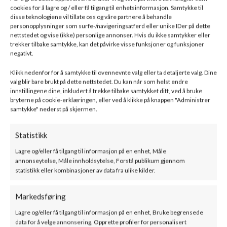
cookies for å lagre og / eller få tilgang til enhetsinformasjon. Samtykke til
disse teknologiene vil tillate oss og våre partnere å behandle
Venti Låsebånd Ø150 sort lakk
personopplysninger som surfe-/navigeringsatferd eller unike IDer på dette
nettstedet og vise (ikke) personlige annonser. Hvis du ikke samtykker eller
trekker tilbake samtykke, kan det påvirke visse funksjoner og funksjoner
Relaterte produkter
negativt.
Klikk nedenfor for å samtykke til ovennevnte valg eller ta detaljerte valg. Dine
valg blir bare brukt på dette nettstedet. Du kan når som helst endre
innstillingene dine, inkludert å trekke tilbake samtykket ditt, ved å bruke
bryterne på cookie-erklæringen, eller ved å klikke på knappen "Administrer
samtykke" nederst på skjermen.
Statistikk
Lagre og/eller få tilgang til informasjon på en enhet, Måle
Helisolert feieluke element
Helisolert låsebånd
annonseytelse, Måle innholdsytelse, Forstå publikum gjennom
– Norvai
m/feste for barduner ø150
statistikk eller kombinasjoner av data fra ulike kilder.
– Norvai
SKU:
he150fl
Markedsføring
3092
kr
SKU:
he150ba
ink. mva
Lagre og/eller få tilgang til informasjon på en enhet, Bruke begrensede
1057
kr
ink. mva
data for å velge annonsering, Opprette profiler for personalisert