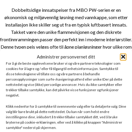
Dobbeltsidige innsatspeiser fra MBO PW-serien er en
økonomisk og miljøvennlig løsning med vannkappe, som etter
installasjon ikke skiller seg ut fra en typisk luftbasert innsats.
Takket være den unike flammevisjonen og den diskrete
frontinnrammingen passer den perfekt inn i moderne interiørstiler.
Denne typen peis velges ofte til åpne planløsninger hvor ulike rom
kombineres, for eksempel stue og spisestue.
Administrer personvernet ditt
For å gi de beste opplevelsene bruker vi og våre partnere teknologier som
MAKSIMAL UTNYTTELSE AV ENERGI
cookies for å lagre og / eller få tilgang til enhetsinformasjon. Samtykke til
disse teknologiene vil tillate oss og våre partnere å behandle
personopplysninger som surfe-/navigeringsatferd eller unike IDer på dette
Effektiv forbrenning og langvarig varmeopphopning oppnås
nettstedet og vise (ikke) personlige annonser. Hvis du ikke samtykker eller
takket være brennkammerforing laget av
TERMOTEC
– et
trekker tilbake samtykke, kan det påvirke visse funksjoner og funksjoner
negativt.
varmeakkumulerende materiale som øker temperaturen i ovnen.
Et
dobbelt deflektorsystem
forlenger røykgassens bane, noe
Klikk nedenfor for å samtykke til ovennevnte valg eller ta detaljerte valg. Dine
som muliggjør etterforbrenning av drivstoffpartikler. Dette
valg blir bare brukt på dette nettstedet. Du kan når som helst endre
innstillingene dine, inkludert å trekke tilbake samtykket ditt, ved å bruke
forbedrer forbrenningseffektiviteten og energibruken, samtidig
bryterne på cookie-erklæringen, eller ved å klikke på knappen "Administrer
som utslipp av skadelige stoffer til atmosfæren reduseres.
samtykke" nederst på skjermen.