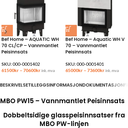
Bef Home – AQUATIC WH
Bef Home – Aquatic WH V
70 CL/CP – Vannmantlet
70 – Vannmantlet
Peisinnsats
Peisinnsats
SKU:
000-0001402
SKU:
000-0001401
61500
kr
–
70600
kr
65000
kr
–
73600
kr
ink. mva
ink. mva
BESKRIVELSE
TILLEGGSINFORMASJON
DOKUMENTASJON
F
MBO PW15 – Vannmantlet Peisinnsats
Dobbeltsidige glasspeisinnsatser fra
MBO PW-linjen