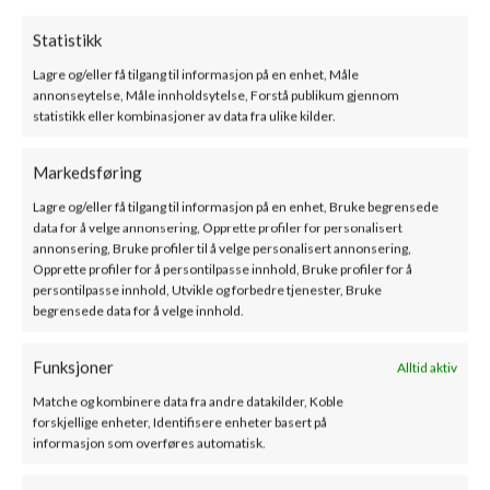
Luft tilføres
utelukkende fra utsiden
via et innebygd luftinntak
Statistikk
på
125 mm
. Regulering skjer via et
spjeld og en
Lagre og/eller få tilgang til informasjon på en enhet, Måle
kontrollregulator
plassert under døren, noe som eliminerer
annonseytelse, Måle innholdsytelse, Forstå publikum gjennom
risikoen for brukerfeil. Mekanismen fungerer stille og presist.
statistikk eller kombinasjoner av data fra ulike kilder.
Innsatsen bruker et
dobbelt luftsystem
i brennkammeret:
Markedsføring
Lagre og/eller få tilgang til informasjon på en enhet, Bruke begrensede
Primærluft
tilføres under risten og gjør det lettere å tenne veden.
data for å velge annonsering, Opprette profiler for personalisert
annonsering, Bruke profiler til å velge personalisert annonsering,
I tillegg benyttes et
rent glasssystem
(luftgardin), hvor luft ledes
Opprette profiler for å persontilpasse innhold, Bruke profiler for å
direkte til glasset via kanaler plassert på sidene av peisen. Dette
persontilpasse innhold, Utvikle og forbedre tjenester, Bruke
begrensede data for å velge innhold.
tilfører oksygen til den øvre delen av brennkammeret, der
gassene fra vedforbrenningen etterbrennes, noe som reduserer
Funksjoner
CO-utslipp.
Alltid aktiv
Matche og kombinere data fra andre datakilder, Koble
Et slikt system gir
svært presis kontroll over
forskjellige enheter, Identifisere enheter basert på
forbrenningsprosessen
.
informasjon som overføres automatisk.