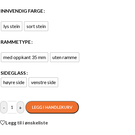
INNVENDIG FARGE
lys stein
sort stein
RAMMETYPE
med oppkant 35 mm
uten ramme
SIDEGLASS
høyre side
venstre side
-
+
LEGG I HANDLEKURV
Legg til i ønskeliste