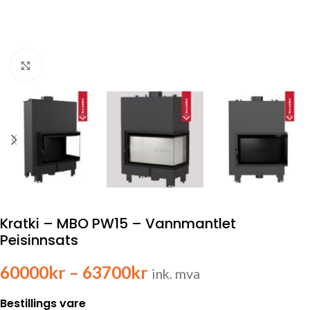
Click to enlarge
Kratki – MBO PW15 – Vannmantlet
Peisinnsats
60000
kr
–
63700
kr
ink. mva
Bestillings vare