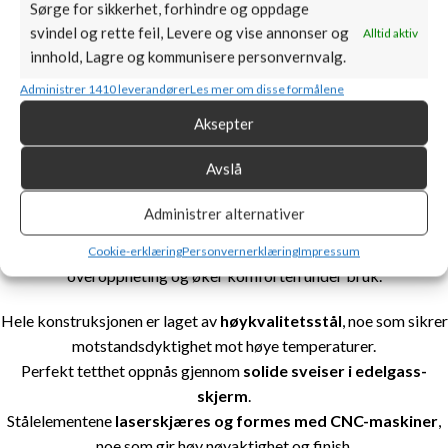
ØKOLOGISK FORBRENNING
Sørge for sikkerhet, forhindre og oppdage
svindel og rette feil, Levere og vise annonser og
Alltid aktiv
Enheten oppfyller kravene i
Ecodesign-direktivet
samt
innhold, Lagre og kommunisere personvernvalg.
BImSchV 2-standarden
, som regulerer maksimalt CO-utslipp.
Administrer 1410 leverandører
Les mer om disse formålene
SIKKERHET PÅ HØYESTE NIVÅ
Aksepter
Avslå
Fronten på innsatsen er utstyrt med
varmebestandig keramisk
glass
som tåler temperaturer opptil
660°C
.
Administrer alternativer
Glasset har sertifikat for kvalitet og sikkerhet.
Det
spesialperforerte håndtaket
beskytter mot
Cookie-erklæring
Personvernerklæring
Impressum
overoppheting og øker komforten under bruk.
Hele konstruksjonen er laget av
høykvalitetsstål
, noe som sikrer
motstandsdyktighet mot høye temperaturer.
Perfekt tetthet oppnås gjennom
solide sveiser i edelgass-
skjerm
.
Stålelementene
laserskjæres og formes med CNC-maskiner
,
noe som gir høy nøyaktighet og finish.