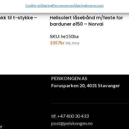
e annonser og innhold, Lagre og kommunisere personvernvalg.
Cookie-erklæring
Personvernerklæring
Impressum
kk til t-stykke –
Helisolert låsebånd m/feste for
barduner ø150 – Norvai
SKU:
he150ba
1057
kr
ink. mva
PEISKONGEN AS
Forusparken 20, 4031 Stavanger
tlf. +47 400 30 433
post@peiskongen.no
er