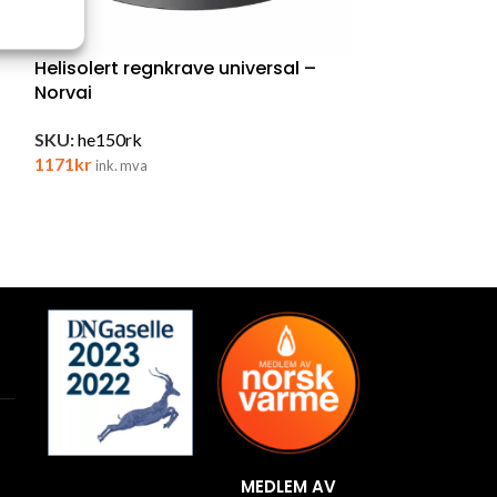
Helisolert regnkrave universal –
Norvai
SKU:
he150rk
1171
kr
ink. mva
MEDLEM AV