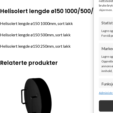
nettstedet
bruke bryt
Helisolert lengde ø150 1000/500/250m
skjermen.
Statist
Helisolert lengde ø150 1000mm, sort lakk
Lagre og
Helisolert lengde ø150 500mm, sort lakk
Forstå p
Helisolert lengde ø150 250mm, sort lakk
Marke
Lagre og
Relaterte produkter
Opprette
annonser
innhold,
Funksj
Matche o
Administr
enheter 
Sørge f