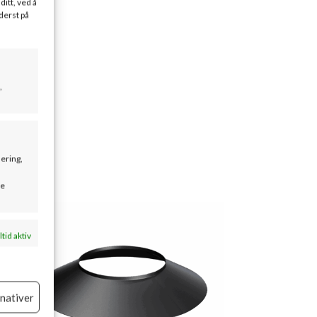
ditt, ved å
derst på
,
sering,
se
ltid aktiv
rnativer
ltid aktiv