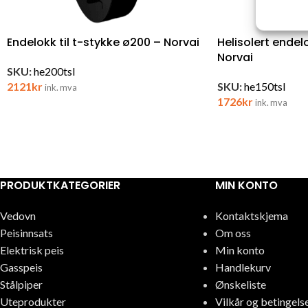
og vis
Endelokk til t-stykke ø200 – Norvai
Helisolert endelo
Norvai
SKU:
he200tsl
2121
kr
SKU:
he150tsl
ink. mva
1726
kr
ink. mva
PRODUKTKATEGORIER
MIN KONTO
Vedovn
Kontaktskjema
Peisinnsats
Om oss
Elektrisk peis
Min konto
Gasspeis
Handlekurv
Stålpiper
Ønskeliste
Uteprodukter
Vilkår og betingels