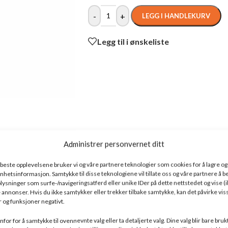
-
+
LEGG I HANDLEKURV
Legg til i ønskeliste
Administrer personvernet ditt
e beste opplevelsene bruker vi og våre partnere teknologier som cookies for å lagre og /
l enhetsinformasjon. Samtykke til disse teknologiene vil tillate oss og våre partnere å 
ysninger som surfe-/navigeringsatferd eller unike IDer på dette nettstedet og vise (i
 annonser. Hvis du ikke samtykker eller trekker tilbake samtykke, kan det påvirke vis
 og funksjoner negativt.
LSE
TILLEGGSINFORMASJON
DOKUMENTASJON
FRAKT
for for å samtykke til ovennevnte valg eller ta detaljerte valg. Dine valg blir bare bruk