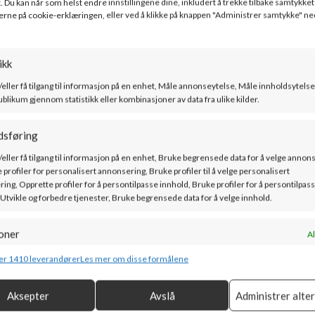
. Du kan når som helst endre innstillingene dine, inkludert å trekke tilbake samtykket 
erne på cookie-erklæringen, eller ved å klikke på knappen "Administrer samtykke" ne
m – Norvai
ikk
/eller få tilgang til informasjon på en enhet, Måle annonseytelse, Måle innholdsytelse
ublikum gjennom statistikk eller kombinasjoner av data fra ulike kilder.
dsføring
/eller få tilgang til informasjon på en enhet, Bruke begrensede data for å velge annon
 profiler for personalisert annonsering, Bruke profiler til å velge personalisert
ing, Opprette profiler for å persontilpasse innhold, Bruke profiler for å persontilpas
 Utvikle og forbedre tjenester, Bruke begrensede data for å velge innhold.
oner
Al
g kombinere data fra andre datakilder, Koble forskjellige enheter, Identifisere
er 1410 leverandører
Les mer om disse formålene
basert på informasjon som overføres automatisk.
Aksepter
Avslå
Administrer alte
or sikkerhet, forhindre og oppdage svindel og rette feil, Levere
Al