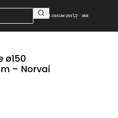
0
KR
KONTAKT OSS
OM OSS
e ø150
m – Norvai