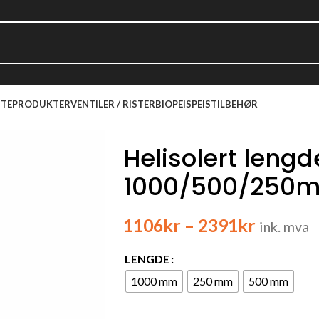
TEPRODUKTER
VENTILER / RISTER
BIOPEIS
PEISTILBEHØR
Helisolert lengd
1000/500/250m
1106
kr
–
2391
kr
ink. mva
LENGDE
1000 mm
250 mm
500 mm