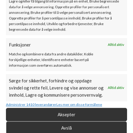
forstørrer ikke bare rommet visuelt, men gir deg også muligheten
Lagre og/eller få tilgang til informasjon på en enhet, Bruke begrensede
data for å velge annonsering, Opprette profiler for personalisert
til å nyte synet av de dansende flammene.
annonsering, Bruke profiler til å velge personalisert annonsering,
Opprette profiler for å persontilpasse innhold, Bruke profiler for å
Foringen av forbrenningskammeret med TERMOTEC-materiale
persontilpasse innhold, Utvikle og forbedre tjenester, Bruke
sikrer lengre temperaturbevaring og mer effektiv forbrenning,
begrensede data for å velge innhold.
noe som øker temperaturen i brennkammeret og fremmer
etterbrenning av brenselpartikler, samtidig som skadelige utslipp
Funksjoner
Alltid aktiv
minimeres.
Matche og kombinere data fra andre datakilder, Koble
forskjellige enheter, Identifisere enheter basert på
Takket være sitt avanserte bakre og sideventilasjonssystem
informasjon som overføres automatisk.
sikrer FLOKI jevn og effektiv forbrenning, noe som gjør det til et
både økonomisk og miljøvennlig valg for hjemmet ditt. I tillegg,
Sørge for sikkerhet, forhindre og oppdage
med varmeresistent keramikk fra SCHOTT ROBAX og stål av
svindel og rette feil, Levere og vise annonser og
Alltid aktiv
høy kvalitet, er vår peis både trygg og motstandsdyktig mot høye
innhold, Lagre og kommunisere personvernvalg.
temperaturer.
Administrer 1410 leverandører
Les mer om disse formålene
Fysiske parametere
Aksepter
Avslå
Bredde (cm):
61,9
Høyde (cm):
114,3
Dybde (cm):
46,9
Vekt