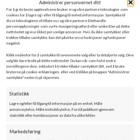
Administrer personvernet ditt
For å gi de beste opplevelsene bruker vi og våre partnere teknologier som
cookies for å lagre og / eller få tilgang til enhetsinformasjon. Samtykke til
disse teknologiene vil tillate oss og våre partnere å behandle
personopplysninger som surfe-/navigeringsatferd eller unike IDer på dette
nettstedet og vise (ikke) personlige annonser. Hvis du ikke samtykker eller
Bef Home – AQUATIC WH
Bef Home – TWIN V 10 N
trekker tilbake samtykke, kan det påvirke visse funksjoner og funksjoner
V 70 CP/CL –
AQUATIC II – Vannmantlet
negativt.
Vannmantlet Peisinnsats
Peisinnsats
Klikk nedenfor for å samtykke til ovennevnte valg eller ta detaljerte valg. Dine
valg blir bare brukt på dette nettstedet. Du kan når som helst endre
SKU:
000-0001405
SKU:
000-0002144
innstillingene dine, inkludert å trekke tilbake samtykket ditt, ved å bruke
80000
kr
–
89100
kr
74000
kr
–
91400
kr
ink. mva
ink. mva
bryterne på cookie-erklæringen, eller ved å klikke på knappen "Administrer
samtykke" nederst på skjermen.
BESKRIVELSE
TILLEGGSINFORMASJON
DOKUMENTASJON
F
Statistikk
FLOKI S2 – Peisinnsats
Lagre og/eller få tilgang til informasjon på en enhet, Måle
annonseytelse, Måle innholdsytelse, Forstå publikum gjennom
statistikk eller kombinasjoner av data fra ulike kilder.
FLOKI kombinerer elegant estetikk med avansert
forbrenningsteknologi, og passer perfekt inn i ethvert moderne
Markedsføring
interiør. Det elegante designet med dekorativt GLASS-glass