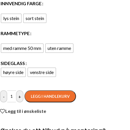
INNVENDIG FARGE
lys stein
sort stein
RAMMETYPE
med ramme 50 mm
uten ramme
SIDEGLASS
høyre side
venstre side
-
+
LEGG I HANDLEKURV
Legg til i ønskeliste