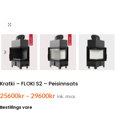
Click to enlarge
Kratki – FLOKI S2 – Peisinnsats
25600
kr
–
29600
kr
ink. mva
Bestillings vare