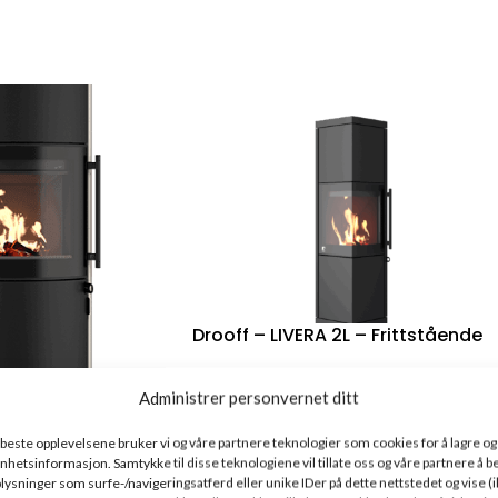
Drooff – LIVERA 2L – Frittstående
 – Frittstående
64000
kr
–
102800
kr
ink. mva
Administrer personvernet ditt
e beste opplevelsene bruker vi og våre partnere teknologier som cookies for å lagre og /
l enhetsinformasjon. Samtykke til disse teknologiene vil tillate oss og våre partnere å 
ysninger som surfe-/navigeringsatferd eller unike IDer på dette nettstedet og vise (i