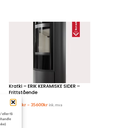
Kratki – ERIK KERAMISKE SIDER –
Frittstående
34000
kr
–
35600
kr
ink. mva
 eller få
behandle
kke)