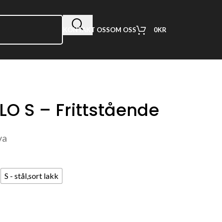
0
KR
KONTAKT OSS
OM OSS
LO S – Frittstående
va
S - stål,sort lakk