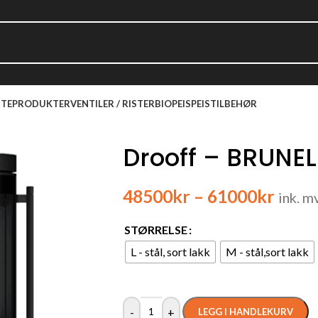
TEPRODUKTER
VENTILER / RISTER
BIOPEIS
PEISTILBEHØR
Drooff – BRUNEL
48500
kr
–
61000
kr
ink. m
STØRRELSE
L - stål, sort lakk
M - stål,sort lakk
-
+
LEGG I HANDLEKURV