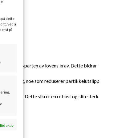
se
t på dette
ditt, ved å
derst på
,
r under halvparten av lovens krav. Dette bidrar
forbrenning, noe som reduserer partikkelutslipp
sering,
onalitet. Dette sikrer en robust og slitesterk
se
ltid aktiv