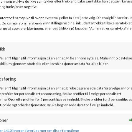
 annonser. Hvis du ikke samtykker eller trekker tilbake samtykke, kan det påvirke vis
 og funksjoner negativt.
LSE
TILLEGGSINFORMASJON
DOKUMENTASJON
FRAKT
for for å samtykke til ovennevnte valg eller ta detaljerte valg. Dine valg blir bare bruk
. Du kan når som helst endre innstillingene dine, inkludert å trekke tilbake samtykket 
erne på cookie-erklæringen, eller ved å klikke på knappen "Administrer samtykke" ne
ikk
/eller få tilgang til informasjon på en enhet, Måle annonseytelse, Måle innholdsytelse
krer optimal forbrenning hele tiden, automatisk, med utslipp som e
ublikum gjennom statistikk eller kombinasjoner av data fra ulike kilder.
l gir BRUNELLO S , M og L et vakkert flammemønster og svært ren 
dsføring
/eller få tilgang til informasjon på en enhet, Bruke begrensede data for å velge annon
UNELLO S ,M og L designet uten kompromiss på holdbarhet og funksj
 profiler for personalisert annonsering, Bruke profiler til å velge personalisert
g brukervennlighet.
ing, Opprette profiler for å persontilpasse innhold, Bruke profiler for å persontilpas
 Utvikle og forbedre tjenester, Bruke begrensede data for å velge innhold.
BRUNELLO M:
Effektivitet
: > 75 %
oner
Al
Varmeeffekt
: 3,0 – 6,0 kW
g kombinere data fra andre datakilder, Koble forskjellige enheter, Identifisere
er 1410 leverandører
Les mer om disse formålene