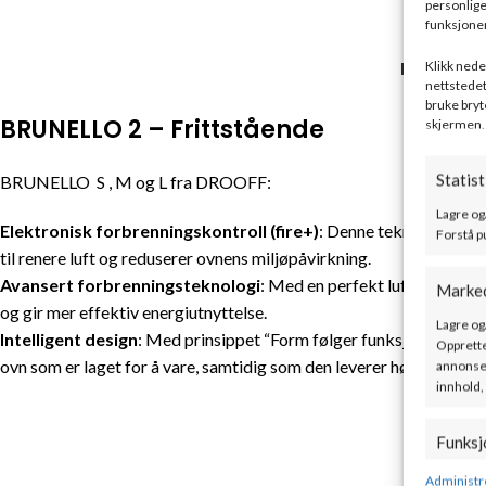
personlige
funksjoner
BESKRIVE
Klikk neden
nettstedet
bruke bryt
BRUNELLO 2 – Frittstående
skjermen.
Statist
BRUNELLO S , M og L fra DROOFF:
Lagre og
Elektronisk forbrenningskontroll (fire+)
: Denne teknologien si
Forstå p
til renere luft og reduserer ovnens miljøpåvirkning.
Avansert forbrenningsteknologi
: Med en perfekt lufttilførse
Marke
og gir mer effektiv energiutnyttelse.
Lagre og
Intelligent design
: Med prinsippet “Form følger funksjon” er BR
Opprette
ovn som er laget for å vare, samtidig som den leverer høy ytelse o
annonser
innhold,
Funksj
Matche o
Administr