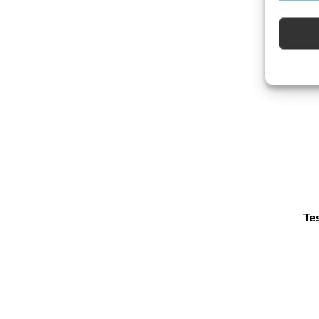
Tes
enheter 
Sørge f
og vis
Tes