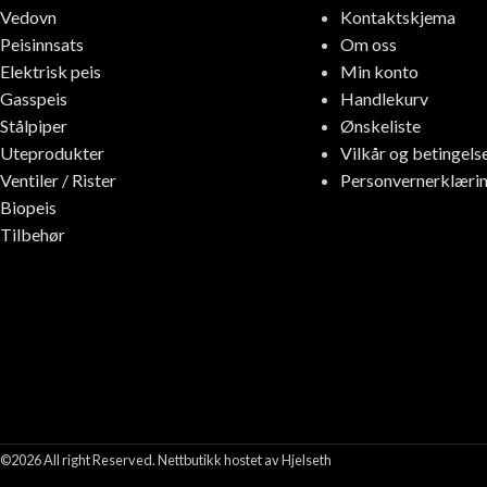
Vedovn
Kontaktskjema
Peisinnsats
Om oss
Elektrisk peis
Min konto
Gasspeis
Handlekurv
Stålpiper
Ønskeliste
Uteprodukter
Vilkår og betingels
Ventiler / Rister
Personvernerklæri
Biopeis
Tilbehør
©2026 All right Reserved. Nettbutikk hostet av Hjelseth