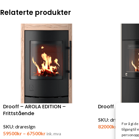
Relaterte produkter
Drooff – AROLA EDITION –
Drooff – FORANO
Frittstående
SKU:
drfoslgs
For å gi d
SKU:
drareslgn
82000
kr
ink. mva
tilgang ti
59500
kr
–
67500
kr
ink. mva
personoppl