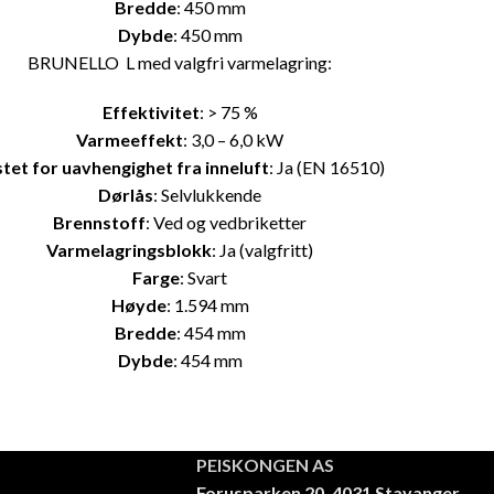
Bredde
: 450 mm
Dybde
: 450 mm
BRUNELLO L med valgfri varmelagring:
Effektivitet
: > 75 %
Varmeeffekt
: 3,0 – 6,0 kW
tet for uavhengighet fra inneluft
: Ja (EN 16510)
Dørlås
: Selvlukkende
Brennstoff
: Ved og vedbriketter
Varmelagringsblokk
: Ja (valgfritt)
Farge
: Svart
Høyde
: 1.594 mm
Bredde
: 454 mm
Dybde
: 454 mm
PEISKONGEN AS
Forusparken 20, 4031 Stavanger