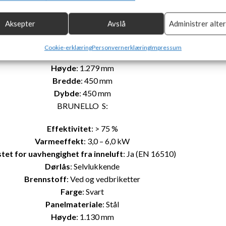
tet for uavhengighet fra inneluft
: Ja (EN 16510)
basert på informasjon som overføres automatisk.
Dørlås
: Selvlukkende
Aksepter
Avslå
Administrer alte
Brennstoff
: Ved og vedbriketter
or sikkerhet, forhindre og oppdage svindel og rette feil, Levere
Al
Farge
: Svart
e annonser og innhold, Lagre og kommunisere personvernvalg.
Cookie-erklæring
Personvernerklæring
Impressum
Panel
: Stål
Høyde
: 1.279 mm
Bredde
: 450 mm
Dybde
: 450 mm
BRUNELLO S:
Effektivitet
: > 75 %
Varmeeffekt
: 3,0 – 6,0 kW
tet for uavhengighet fra inneluft
: Ja (EN 16510)
Dørlås
: Selvlukkende
Brennstoff
: Ved og vedbriketter
Farge
: Svart
Panelmateriale
: Stål
Høyde
: 1.130 mm