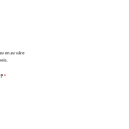
av en av våre
eis.
t?
*