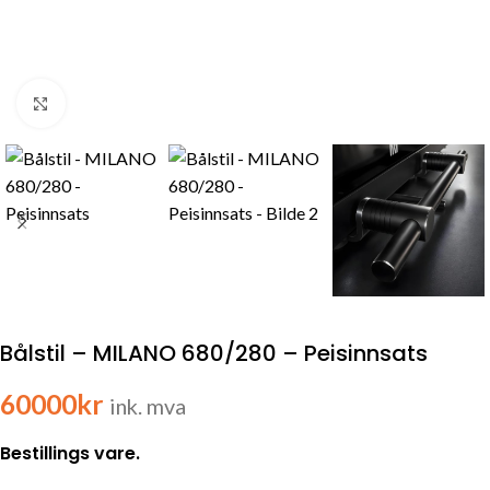
Click to enlarge
Bålstil – MILANO 680/280 – Peisinnsats
60000
kr
ink. mva
Bestillings vare.