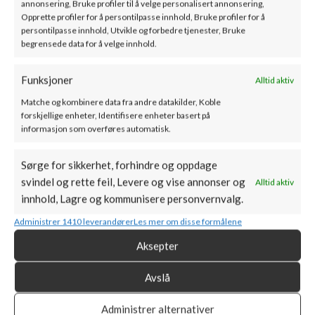
annonsering, Bruke profiler til å velge personalisert annonsering,
Opprette profiler for å persontilpasse innhold, Bruke profiler for å
persontilpasse innhold, Utvikle og forbedre tjenester, Bruke
begrensede data for å velge innhold.
Funksjoner
Alltid aktiv
Matche og kombinere data fra andre datakilder, Koble
forskjellige enheter, Identifisere enheter basert på
informasjon som overføres automatisk.
Sørge for sikkerhet, forhindre og oppdage
svindel og rette feil, Levere og vise annonser og
Alltid aktiv
innhold, Lagre og kommunisere personvernvalg.
Administrer 1410 leverandører
Les mer om disse formålene
Samsvar med standarder og
Aksepter
forskrifter
Avslå
Alle produkter fra
Bålstil
er utviklet for å oppfylle de høyeste
Administrer alternativer
kravene til kvalitet, ytelse og miljøansvar. Samsvar med