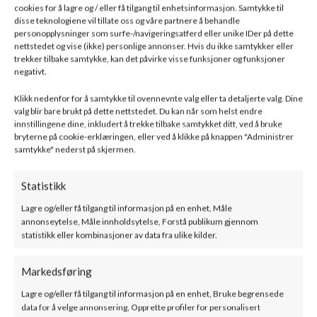
cookies for å lagre og / eller få tilgang til enhetsinformasjon. Samtykke til
71500
kr
–
88900
kr
77500
kr
–
94200
kr
ink. mva
ink. mva
disse teknologiene vil tillate oss og våre partnere å behandle
personopplysninger som surfe-/navigeringsatferd eller unike IDer på dette
BESKRIVELSE
TILLEGGSINFORMASJON
DOKUMENTASJON
F
nettstedet og vise (ikke) personlige annonser. Hvis du ikke samtykker eller
trekker tilbake samtykke, kan det påvirke visse funksjoner og funksjoner
negativt.
Bålstil – MILANO 680/280 – Peisinnsats
Klikk nedenfor for å samtykke til ovennevnte valg eller ta detaljerte valg. Dine
valg blir bare brukt på dette nettstedet. Du kan når som helst endre
MILANO
innstillingene dine, inkludert å trekke tilbake samtykket ditt, ved å bruke
bryterne på cookie-erklæringen, eller ved å klikke på knappen "Administrer
Et moderne vedfyrt peisinnsats som tilfører hjemmet ditt varme
samtykke" nederst på skjermen.
og en helt spesiell atmosfære.
Statistikk
MILANO
er tilgjengelig i flere størrelser, noe som gjør den
velegnet både for store stuer og mindre rom.
Lagre og/eller få tilgang til informasjon på en enhet, Måle
annonseytelse, Måle innholdsytelse, Forstå publikum gjennom
statistikk eller kombinasjoner av data fra ulike kilder.
Markedsføring
Lagre og/eller få tilgang til informasjon på en enhet, Bruke begrensede
data for å velge annonsering, Opprette profiler for personalisert