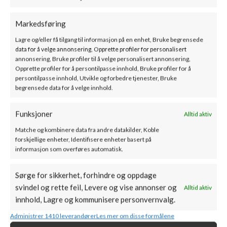
Markedsføring
Lagre og/eller få tilgang til informasjon på en enhet, Bruke begrensede
data for å velge annonsering, Opprette profiler for personalisert
Bef Home – Aquatic WH V
Bef Home – TWIN V 8 N
annonsering, Bruke profiler til å velge personalisert annonsering,
Opprette profiler for å persontilpasse innhold, Bruke profiler for å
70 – Vannmantlet
AQUANTIC II –
persontilpasse innhold, Utvikle og forbedre tjenester, Bruke
Peisinnsats
Vannmentlet Peisinnsats
begrensede data for å velge innhold.
SKU:
000-0001401
71000
kr
–
87700
kr
ink. mva
Funksjoner
Alltid aktiv
65000
kr
–
73600
kr
ink. mva
Matche og kombinere data fra andre datakilder, Koble
BESKRIVELSE
TILLEGGSINFORMASJON
DOKUMENTASJON
F
forskjellige enheter, Identifisere enheter basert på
informasjon som overføres automatisk.
ECO TUNNEL – Peisinnsats
Sørge for sikkerhet, forhindre og oppdage
svindel og rette feil, Levere og vise annonser og
Alltid aktiv
Eco tunnel er en peisinnsats med innsyn fra to sider. En løsning for
innhold, Lagre og kommunisere personvernvalg.
deg som vil nyte flammene fra to rom. Innsatsene fra Eco-serien er
både energieffektiv og miljøvennlig. Peisene er designet for
Administrer 1410 leverandører
Les mer om disse formålene