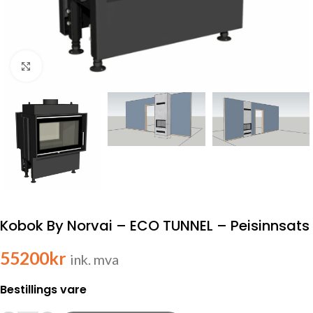
Click to enlarge
Kobok By Norvai – ECO TUNNEL – Peisinnsats
55200
kr
ink. mva
Bestillings vare