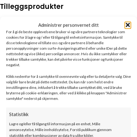
Tilleggsprodukter
Administrer personvernet ditt
For å gi de beste opplevelsene bruker vi og våre partnere teknologier som
cookies for å lagre og / eller få tilgang til enhetsinformasjon. Samtykke til
disse teknologiene vil tillate oss og våre partnere å behandle
personopplysninger som surfe-/navigeringsatferd eller unike IDer på dette
nettstedet og vise (ikke) personlige annonser. Hvis du ikke samtykker eller
trekker tilbake samtykke, kan det påvirke visse funksjoner og funksjoner
negativt.
Kratki – FLOKI M2 –
Peisinnsats
Klikk nedenfor for å samtykke til ovennevnte valg eller ta detaljerte valg. Dine
valg blir bare brukt på dette nettstedet. Du kan når som helst endre
innstillingene dine, inkludert å trekke tilbake samtykket ditt, ved å bruke
SKU:
FLOKI/M/P
bryterne på cookie-erklæringen, eller ved å klikke på knappen "Administrer
27800
kr
–
32300
kr
ink. mva
samtykke" nederst på skjermen.
Relaterte produkter
Statistikk
Lagre og/eller få tilgang til informasjon på en enhet, Måle
annonseytelse, Måle innholdsytelse, Forstå publikum gjennom
statistikk eller kombinasjoner av data fra ulike kilder.