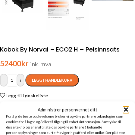
Kobok By Norvai – ECO2 H – Peisinnsats
52400
kr
ink. mva
-
+
LEGG I HANDLEKURV
Legg til i ønskeliste
Administrer personvernet ditt
Ønsker du ett tilbud på montering?
For å gi de beste opplevelsene bruker vi og våre partnere teknologier som
cookies for å lagre og / eller få tilgang til enhetsinformasjon. Samtykke til
disse teknologiene vil tillate oss og våre partnere å behandle
Fyll inn skjema under for å bli kontaktet av en av våre
personopplysninger som surfe-/navigeringsatferd eller unike IDer på dette