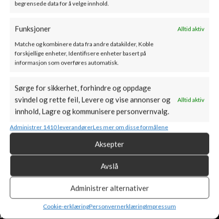
begrensede data for å velge innhold.
Bef Home – AQUATIC WH
Bef Home – Aquatic WH V
Funksjoner
Alltid aktiv
70 – Vannmantlet
70 – Vannmantlet
Peisinnsats
Peisinnsats
Matche og kombinere data fra andre datakilder, Koble
forskjellige enheter, Identifisere enheter basert på
informasjon som overføres automatisk.
SKU:
000-0001400
SKU:
000-0001401
48000
kr
–
56600
kr
65000
kr
–
73600
kr
ink. mva
ink. mva
Sørge for sikkerhet, forhindre og oppdage
svindel og rette feil, Levere og vise annonser og
BESKRIVELSE
TILLEGGSINFORMASJON
DOKUMENTASJON
F
Alltid aktiv
innhold, Lagre og kommunisere personvernvalg.
ECO2 H – Peisinnsats
Administrer 1410 leverandører
Les mer om disse formålene
Aksepter
Avslå
Administrer alternativer
PRODUKTKATEGORIER
Cookie-erklæring
Personvernerklæring
Impressum
MIN KONTO