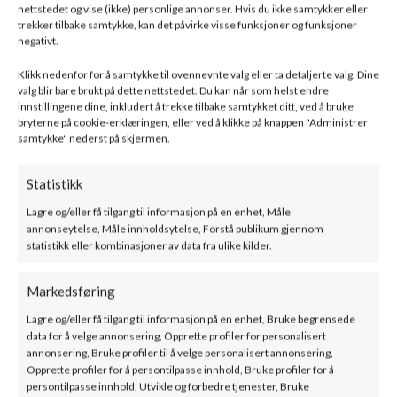
kundeveiledere angående montering av peis.
nettstedet og vise (ikke) personlige annonser. Hvis du ikke samtykker eller
trekker tilbake samtykke, kan det påvirke visse funksjoner og funksjoner
negativt.
Ønsker du peisen ferdig montert?
*
Klikk nedenfor for å samtykke til ovennevnte valg eller ta detaljerte valg. Dine
Ja
valg blir bare brukt på dette nettstedet. Du kan når som helst endre
innstillingene dine, inkludert å trekke tilbake samtykket ditt, ved å bruke
Nei
bryterne på cookie-erklæringen, eller ved å klikke på knappen "Administrer
samtykke" nederst på skjermen.
Statistikk
Lagre og/eller få tilgang til informasjon på en enhet, Måle
annonseytelse, Måle innholdsytelse, Forstå publikum gjennom
statistikk eller kombinasjoner av data fra ulike kilder.
Relaterte produkter
Markedsføring
Lagre og/eller få tilgang til informasjon på en enhet, Bruke begrensede
data for å velge annonsering, Opprette profiler for personalisert
annonsering, Bruke profiler til å velge personalisert annonsering,
Opprette profiler for å persontilpasse innhold, Bruke profiler for å
persontilpasse innhold, Utvikle og forbedre tjenester, Bruke