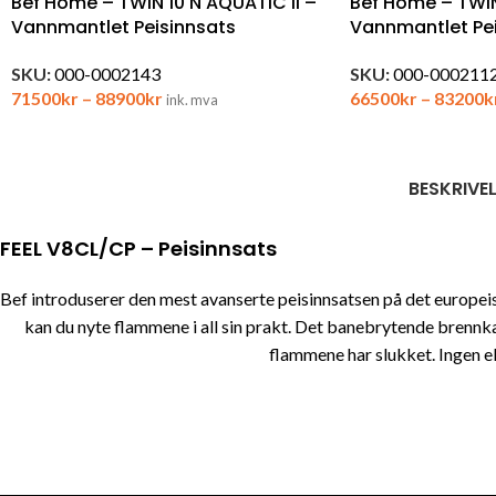
Bef Home – TWIN 10 N AQUATIC II –
Bef Home – TWIN
Vannmantlet Peisinnsats
Vannmantlet Pei
SKU:
000-0002143
SKU:
000-000211
71500
kr
–
88900
kr
66500
kr
–
83200
k
ink. mva
BESKRIVE
FEEL V8CL/CP – Peisinnsats
Bef introduserer den mest avanserte peisinnsatsen på det europei
kan du nyte flammene i all sin prakt. Det banebrytende brennk
flammene har slukket. Ingen e