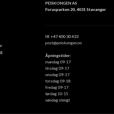
PEISKONGEN AS
Forusparken 20, 4031 Stavanger
tlf. +47 400 30 433
post@peiskongen.no
er
ng
Åpningstider:
mandag 09-17
tirsdag 09-17
onsdag 09-17
torsdag 09-18
fredag 09-17
lørdag 10-15
søndag stengt