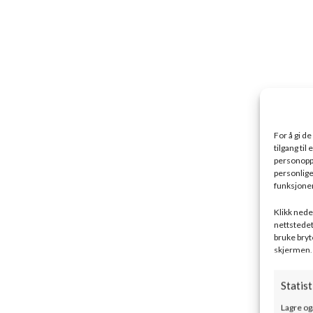
For å gi d
tilgang ti
personoppl
personlige
funksjoner
Klikk neden
nettstedet
bruke bryt
skjermen.
Statist
Lagre og