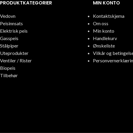
PRODUKTKATEGORIER
MIN KONTO
Vedovn
Kontaktskjema
Peisinnsats
Om oss
Elektrisk peis
Min konto
Gasspeis
Handlekurv
Stålpiper
Ønskeliste
Uteprodukter
Vilkår og betingels
Ventiler / Rister
Personvernerklæri
Biopeis
Tilbehør