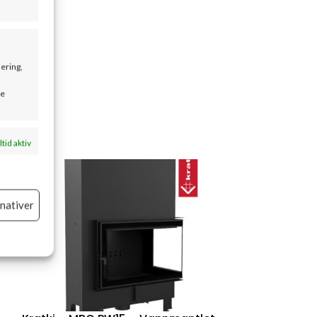
sering,
se
ltid aktiv
rnativer
ltid aktiv