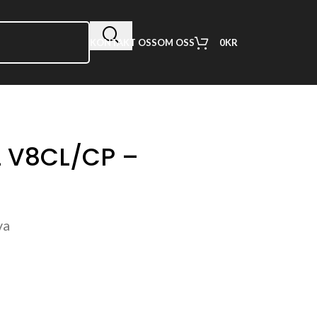
0
KR
KONTAKT OSS
OM OSS
L V8CL/CP –
va