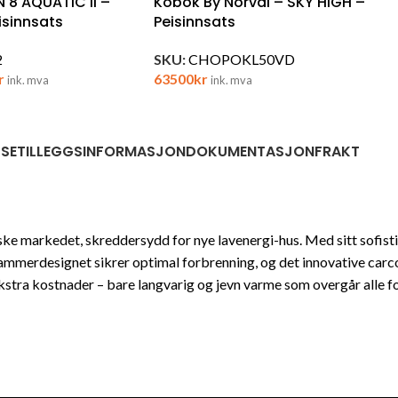
 8 AQUATIC II –
Kobok By Norvai – SKY HIGH –
sinnsats
Peisinnsats
2
SKU:
CHOPOKL50VD
r
63500
kr
ink. mva
ink. mva
LSE
TILLEGGSINFORMASJON
DOKUMENTASJON
FRAKT
ske markedet, skreddersydd for nye lavenergi-hus. Med sitt sofis
ammerdesignet sikrer optimal forbrenning, og det innovative carco
kstra kostnader – bare langvarig og jevn varme som overgår alle f