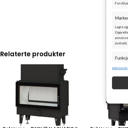
Forstå p
Marke
Lagre og
Opprette
annonser
innhold,
Relaterte produkter
Funksj
Matche o
Administr
enheter 
Sørge f
og vis