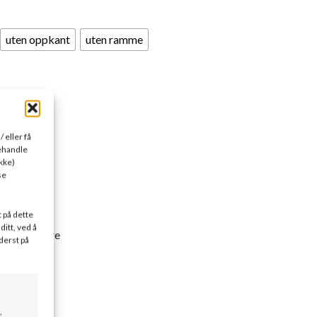
uten oppkant
uten ramme
 eller få
behandle
kke)
se
t på dette
ditt, ved å
av en av våre
derst på
eis.
t?
*
,