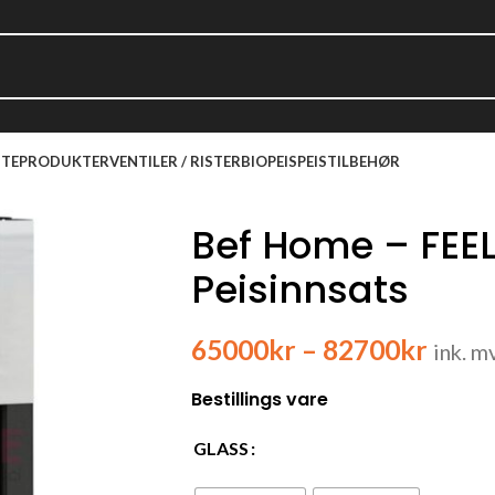
TEPRODUKTER
VENTILER / RISTER
BIOPEIS
PEISTILBEHØR
Bef Home – FEE
Peisinnsats
65000
kr
–
82700
kr
ink. m
Bestillings vare
GLASS