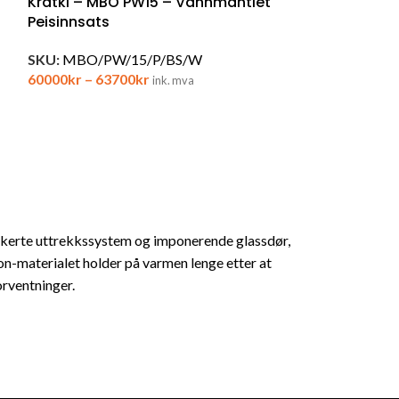
Kratki – MBO PW15 – Vannmantlet
Peisinnsats
SKU:
MBO/PW/15/P/BS/W
60000
kr
–
63700
kr
ink. mva
tikerte uttrekkssystem og imponerende glassdør,
n-materialet holder på varmen lenge etter at
orventninger.