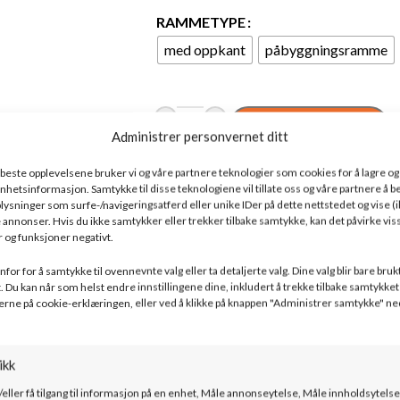
RAMMETYPE
med oppkant
påbyggningsramme
-
+
LEGG I HANDLEKURV
Administrer personvernet ditt
Legg til i ønskeliste
e beste opplevelsene bruker vi og våre partnere teknologier som cookies for å lagre og /
l enhetsinformasjon. Samtykke til disse teknologiene vil tillate oss og våre partnere å 
ysninger som surfe-/navigeringsatferd eller unike IDer på dette nettstedet og vise (i
 annonser. Hvis du ikke samtykker eller trekker tilbake samtykke, kan det påvirke vis
Ønsker du ett tilbud på
 og funksjoner negativt.
montering?
for for å samtykke til ovennevnte valg eller ta detaljerte valg. Dine valg blir bare bruk
. Du kan når som helst endre innstillingene dine, inkludert å trekke tilbake samtykket 
Fyll inn skjema under for å bli kontaktet 
erne på cookie-erklæringen, eller ved å klikke på knappen "Administrer samtykke" ne
kundeveiledere angående montering av p
ikk
Ønsker du peisen ferdig monter
/eller få tilgang til informasjon på en enhet, Måle annonseytelse, Måle innholdsytelse
Ja