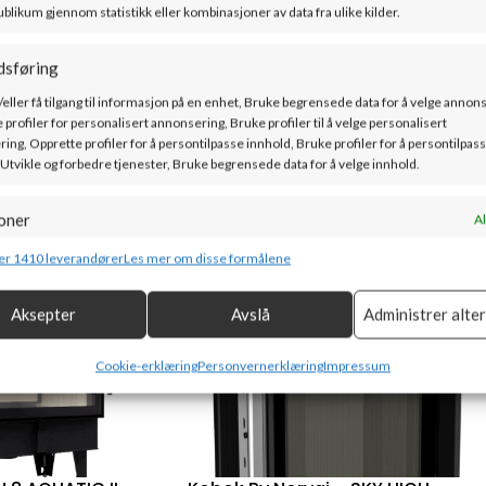
ublikum gjennom statistikk eller kombinasjoner av data fra ulike kilder.
Nei
dsføring
/eller få tilgang til informasjon på en enhet, Bruke begrensede data for å velge annon
 profiler for personalisert annonsering, Bruke profiler til å velge personalisert
ing, Opprette profiler for å persontilpasse innhold, Bruke profiler for å persontilpas
 Utvikle og forbedre tjenester, Bruke begrensede data for å velge innhold.
oner
Al
g kombinere data fra andre datakilder, Koble forskjellige enheter, Identifisere
er 1410 leverandører
Les mer om disse formålene
basert på informasjon som overføres automatisk.
Aksepter
Avslå
Administrer alte
or sikkerhet, forhindre og oppdage svindel og rette feil, Levere
Al
e annonser og innhold, Lagre og kommunisere personvernvalg.
Cookie-erklæring
Personvernerklæring
Impressum